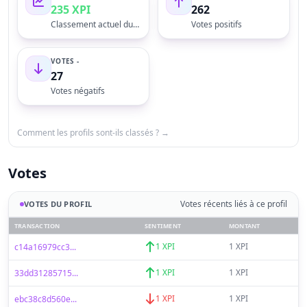
235 XPI
262
Classement actuel du profil
Votes positifs
VOTES -
27
Votes négatifs
Comment les profils sont-ils classés ? →
Votes
Votes récents liés à ce profil
VOTES DU PROFIL
TRANSACTION
SENTIMENT
MONTANT
1 XPI
1 XPI
c14a16979cc3...
1 XPI
1 XPI
33dd31285715...
1 XPI
1 XPI
ebc38c8d560e...