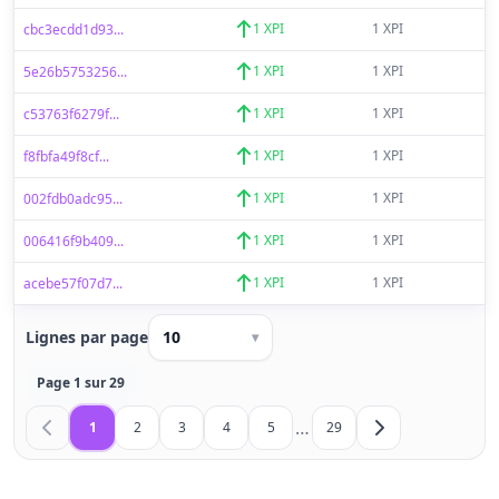
1 XPI
1 XPI
cbc3ecdd1d93...
1 XPI
1 XPI
5e26b5753256...
1 XPI
1 XPI
c53763f6279f...
1 XPI
1 XPI
f8fbfa49f8cf...
1 XPI
1 XPI
002fdb0adc95...
1 XPI
1 XPI
006416f9b409...
1 XPI
1 XPI
acebe57f07d7...
Lignes par page
10
▾
Page 1 sur 29
…
1
2
3
4
5
29