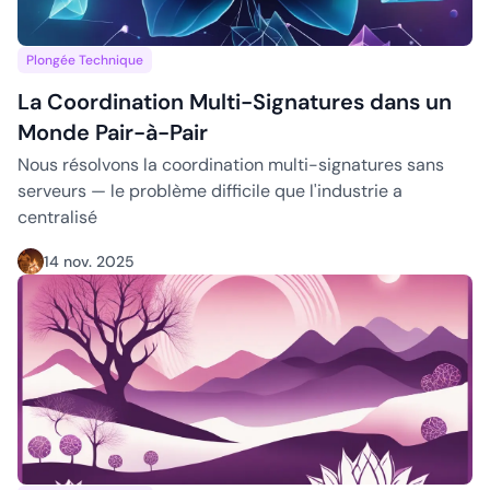
La Coordination Multi-Signatures dans un Monde Pair-à-Pa
Plongée Technique
La Coordination Multi-Signatures dans un
Monde Pair-à-Pair
Nous résolvons la coordination multi-signatures sans
serveurs — le problème difficile que l'industrie a
centralisé
14 nov. 2025