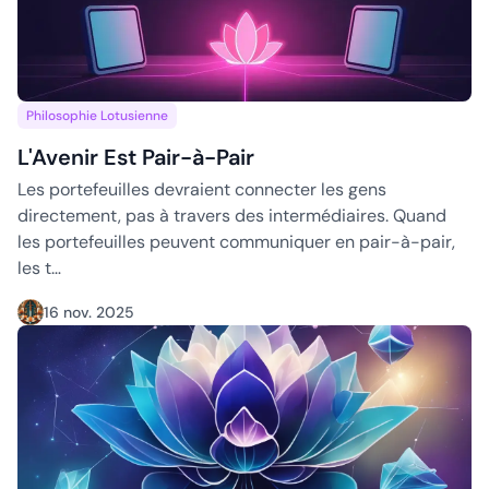
L'Avenir Est Pair-à-Pair
Philosophie Lotusienne
L'Avenir Est Pair-à-Pair
Les portefeuilles devraient connecter les gens
directement, pas à travers des intermédiaires. Quand
les portefeuilles peuvent communiquer en pair-à-pair,
les t…
16 nov. 2025