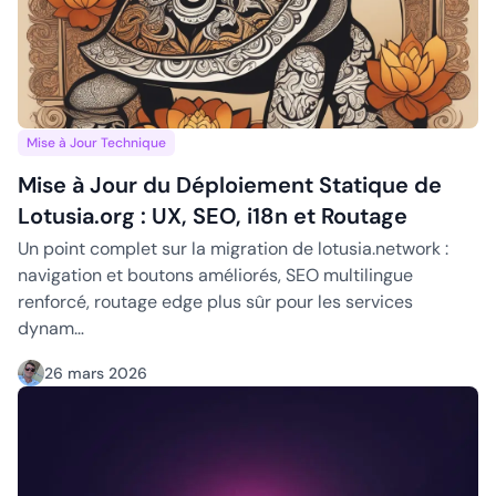
Mise à Jour du Déploiement Statique de Lotusia.org : UX, SE
Mise à Jour Technique
Mise à Jour du Déploiement Statique de
Lotusia.org : UX, SEO, i18n et Routage
Un point complet sur la migration de lotusia.network :
navigation et boutons améliorés, SEO multilingue
renforcé, routage edge plus sûr pour les services
dynam…
26 mars 2026