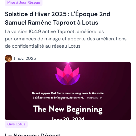
Solstice d'Hiver 2025 : L'Époque 2nd Samuel Ramène Tapro
Mise à Jour Réseau
Solstice d'Hiver 2025 : L'Époque 2nd
Samuel Ramène Taproot à Lotus
La version 10.4.9 active Taproot, améliore les
performances de minage et apporte des améliorations
de confidentialité au réseau Lotus
11 nov. 2025
Le Nouveau Départ
Give Lotus
Le Nouveau Départ