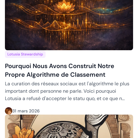
Pourquoi Nous Avons Construit Notre Propre Algorithme d
Lotusia Stewardship
Pourquoi Nous Avons Construit Notre
Propre Algorithme de Classement
La curation des réseaux sociaux est l'algorithme le plus
important dont personne ne parle. Voici pourquoi
Lotusia a refusé d'accepter le statu quo, et ce que n…
31 mars 2026