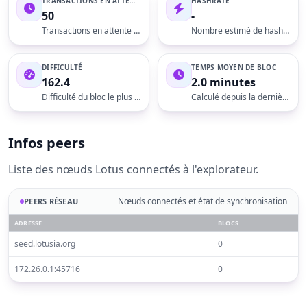
TRANSACTIONS EN ATTENTE
HASHRATE
50
-
Transactions en attente de confirmation
Nombre estimé de hash calculés par seconde
DIFFICULTÉ
TEMPS MOYEN DE BLOC
162.4
2.0 minutes
Difficulté du bloc le plus récent
Calculé depuis la dernière cible de chaîne
Infos peers
Liste des nœuds Lotus connectés à l'explorateur.
Nœuds connectés et état de synchronisation
PEERS RÉSEAU
ADRESSE
BLOCS
seed.lotusia.org
0
172.26.0.1:45716
0