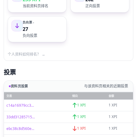
当前资料页排名
正向投票
负向票 -
27
负向投票
个人资料如何排名？ →
投票
与该资料页相关的近期投票
资料页投票
交易
倾向
金额
1 XPI
1 XPI
c14a16979cc3...
1 XPI
1 XPI
33dd31285715...
1 XPI
1 XPI
ebc38c8d560e...