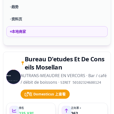
趋势
资料页
本地商家
Bureau D'etudes Et De Cons
eils Mosellan
AUTRANS-MEAUDRE EN VERCORS · Bar / café
S
/ débit de boissons ·
SIRET 50102324600124
在 Domesticus 上查看
排名
正向票 +
235 XPI
262