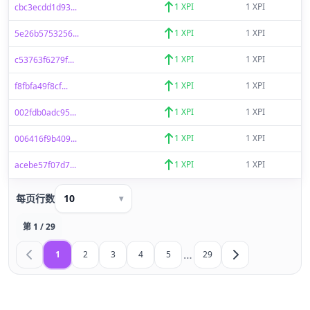
1 XPI
1 XPI
cbc3ecdd1d93...
1 XPI
1 XPI
5e26b5753256...
1 XPI
1 XPI
c53763f6279f...
1 XPI
1 XPI
f8fbfa49f8cf...
1 XPI
1 XPI
002fdb0adc95...
1 XPI
1 XPI
006416f9b409...
1 XPI
1 XPI
acebe57f07d7...
每页行数
10
▾
第 1 / 29
…
1
2
3
4
5
29