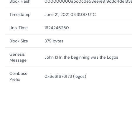
Block Hash
000000000abc0cde58ee7e919d3d4de183e
Timestamp
June 21, 2021 03:31:00 UTC
Unix Time
1624246260
Block Size
379 bytes
Genesis
John 1:1 In the beginning was the Logos
Message
Coinbase
0x6c6f676f73 (logos)
Prefix