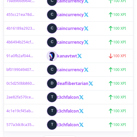
caincurrency
19ad966d964c...
C
100 XPI
caincurrency
455cc21ea78d...
C
100 XPI
caincurrency
4b16189a2923...
C
100 XPI
caincurrency
4b6494b254cf...
C
100 XPI
kanavtwt
91a0fb2af044...
K
100 XPI
caincurrency
bf0199049407...
C
100 XPI
deaflibertarian
0c5d250bb860...
D
100 XPI
t3chfalcon
2ae82fa570ce...
T
100 XPI
t3chfalcon
4c1e19cf45ab...
T
100 XPI
t3chfalcon
577a3dc8ca35...
T
100 XPI