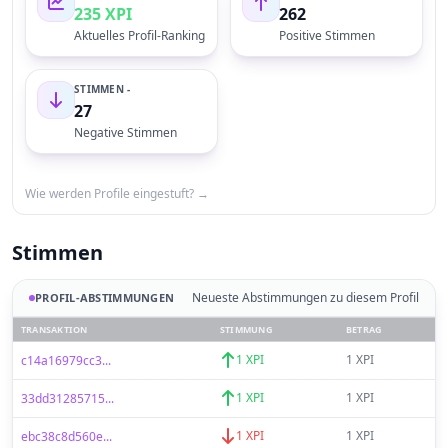
235 XPI
262
Aktuelles Profil-Ranking
Positive Stimmen
STIMMEN -
27
Negative Stimmen
Wie werden Profile eingestuft? →
Stimmen
Neueste Abstimmungen zu diesem Profil
PROFIL-ABSTIMMUNGEN
TRANSAKTION
STIMMUNG
BETRAG
1 XPI
1 XPI
c14a16979cc3...
1 XPI
1 XPI
33dd31285715...
1 XPI
1 XPI
ebc38c8d560e...