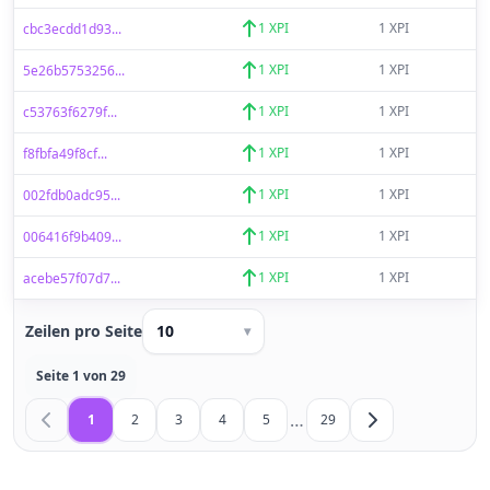
1 XPI
1 XPI
cbc3ecdd1d93...
1 XPI
1 XPI
5e26b5753256...
1 XPI
1 XPI
c53763f6279f...
1 XPI
1 XPI
f8fbfa49f8cf...
1 XPI
1 XPI
002fdb0adc95...
1 XPI
1 XPI
006416f9b409...
1 XPI
1 XPI
acebe57f07d7...
Zeilen pro Seite
10
▾
Seite 1 von 29
…
1
2
3
4
5
29