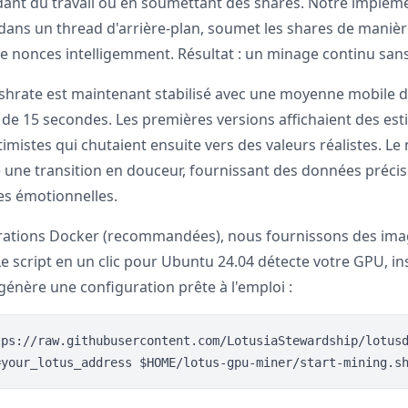
ndant du travail ou en soumettant des shares. Notre implém
l dans un thread d'arrière-plan, soumet les shares de maniè
de nonces intelligemment. Résultat : un minage continu san
shrate est maintenant stabilisé avec une moyenne mobile d
de 15 secondes. Les premières versions affichaient des est
mistes qui chutaient ensuite vers des valeurs réalistes. L
 une transition en douceur, fournissant des données préci
s émotionnelles.
urations Docker (recommandées), nous fournissons des ima
 script en un clic pour Ubuntu 24.04 détecte votre GPU, ins
énère une configuration prête à l'emploi :
tps://raw.githubusercontent.com/LotusiaStewardship/lotusd