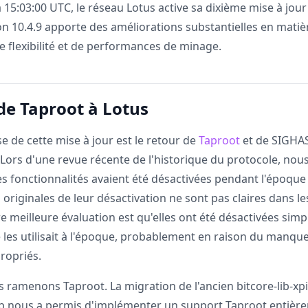
15:03:00 UTC, le réseau Lotus active sa dixième mise à jour
on 10.4.9 apporte des améliorations substantielles en matiè
de flexibilité et de performances de minage.
de Taproot à Lotus
e de cette mise à jour est le retour de
Taproot
et de SIGHA
 Lors d'une revue récente de l'historique du protocole, nou
s fonctionnalités avaient été désactivées pendant l'époq
 originales de leur désactivation ne sont pas claires dans le
re meilleure évaluation est qu'elles ont été désactivées si
les utilisait à l'époque, probablement en raison du manque 
ropriés.
 ramenons Taproot. La migration de l'ancien bitcore-lib-xpi
ib nous a permis d'implémenter un support Taproot entiè