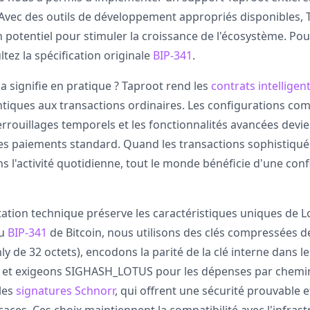
. Avec des outils de développement appropriés disponibles,
n potentiel pour stimuler la croissance de l'écosystème. Pou
tez la spécification originale
BIP-341
.
a signifie en pratique ? Taproot rend les
contrats intelligen
tiques aux transactions ordinaires. Les configurations co
verrouillages temporels et les fonctionnalités avancées devi
es paiements standard. Quand les transactions sophistiqué
 l'activité quotidienne, tout le monde bénéficie d'une confi
tion technique préserve les caractéristiques uniques de L
au
BIP-341
de Bitcoin, nous utilisons des clés compressées de
ly de 32 octets), encodons la parité de la clé interne dans l
, et exigeons SIGHASH_LOTUS pour les dépenses par chemin 
 les
signatures Schnorr
, qui offrent une sécurité prouvable 