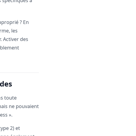
s spécifiques à
pproprié ? En
rme, les
. Activer des
tablement
ides
ns toute
 mais ne pouvaient
ess ».
ype 2) et