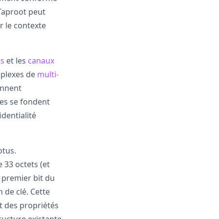
 Taproot peut
r le contexte
ts
et les
canaux
mplexes de
multi-
ennent
es se fondent
dentialité
otus.
 33 octets (et
e premier bit du
de clé. Cette
et des propriétés