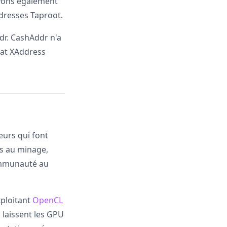
vons également
adresses Taproot.
dr. CashAddr n'a
rmat XAddress
eurs qui font
es au minage,
communauté au
xploitant
OpenCL
 laissent les GPU