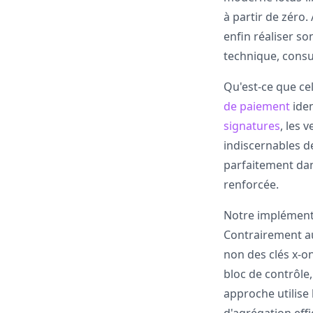
à partir de zéro
enfin réaliser so
technique, consul
Qu'est-ce que cel
de paiement
iden
signatures
, les 
indiscernables d
parfaitement dans
renforcée.
Notre implémenta
Contrairement 
non des clés x-on
bloc de contrôle
approche utilise