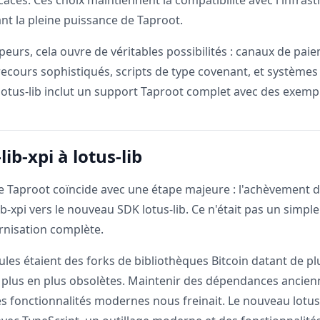
caces. Ces choix maintiennent la compatibilité avec l'infras
nt la pleine puissance de Taproot.
peurs, cela ouvre de véritables possibilités : canaux de pai
cours sophistiqués, scripts de type covenant, et systèmes
lotus-lib inclut un support Taproot complet avec des exemp
lib-xpi à lotus-lib
de Taproot coïncide avec une étape majeure : l'achèvement d
-lib-xpi vers le nouveau SDK lotus-lib. Ce n'était pas un si
rnisation complète.
les étaient des forks de bibliothèques Bitcoin datant de p
 plus en plus obsolètes. Maintenir des dépendances ancien
 fonctionnalités modernes nous freinait. Le nouveau lotus-