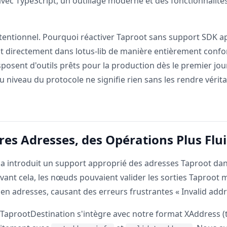
avec TypeScript, un outillage moderne et des fonctionnalité
intentionnel. Pourquoi réactiver Taproot sans support SDK a
t directement dans lotus-lib de manière entièrement confo
osent d'outils prêts pour la production dès le premier jour
u niveau du protocole ne signifie rien sans les rendre véri
res Adresses, des Opérations Plus Flu
8 a introduit un support approprié des adresses Taproot da
Avant cela, les nœuds pouvaient valider les sorties Taproot
 en adresses, causant des erreurs frustrantes « Invalid addr
TaprootDestination s'intègre avec notre format XAddress (t