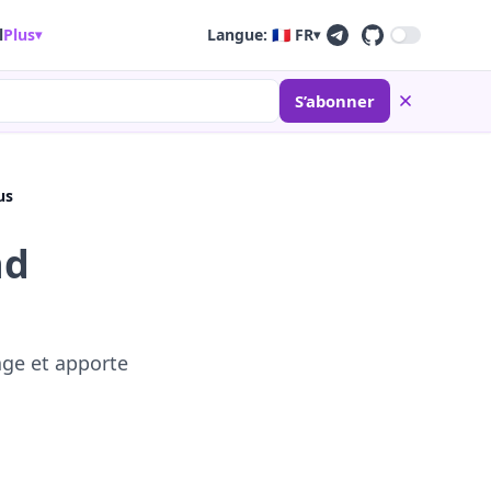
l
Plus
Langue: 🇫🇷 FR
▾
▾
S’abonner
us
nd
age et apporte