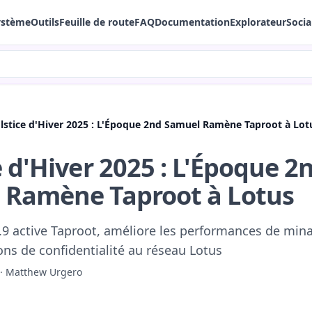
ystème
Outils
Feuille de route
FAQ
Documentation
Explorateur
Socia
lstice d'Hiver 2025 : L'Époque 2nd Samuel Ramène Taproot à Lot
e d'Hiver 2025 : L'Époque 2
 Ramène Taproot à Lotus
4.9 active Taproot, améliore les performances de min
ons de confidentialité au réseau Lotus
·
Matthew Urgero