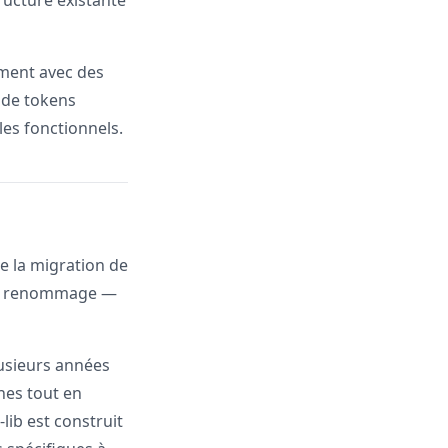
tructure existante
ement avec des
 de tokens
les fonctionnels.
e la migration de
mple renommage —
lusieurs années
nes tout en
lib est construit