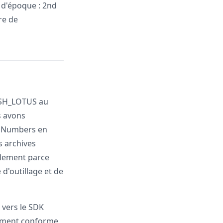
 d'époque : 2nd
re de
SH_LOTUS au
s avons
ue Numbers en
s archives
mplement parce
d'outillage et de
 vers le SDK
rement conforme