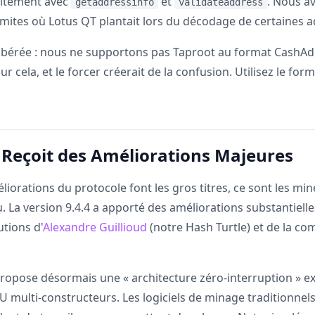
aitement avec
et
. Nous a
getaddressinfo
validateaddress
limites où Lotus QT plantait lors du décodage de certaines 
ibérée : nous ne supportons pas Taproot au format CashAd
r cela, et le forcer créerait de la confusion. Utilisez le fo
Reçoit des Améliorations Majeures
liorations du protocole font les gros titres, ce sont les min
u. La version 9.4.4 a apporté des améliorations substantiell
utions d'
Alexandre Guillioud
(notre Hash Turtle) et de la 
opose désormais une « architecture zéro-interruption » e
U multi-constructeurs. Les logiciels de minage traditionnels