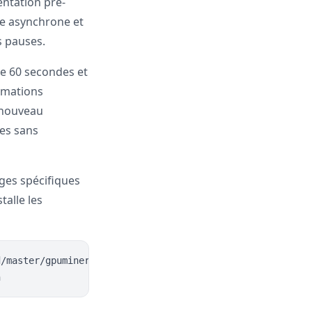
entation pré-
re asynchrone et
s pauses.
e 60 secondes et
imations
e nouveau
ses sans
ges spécifiques
talle les
/master/gpuminer/oneclick-gpu-mining-setup.sh | sudo bas