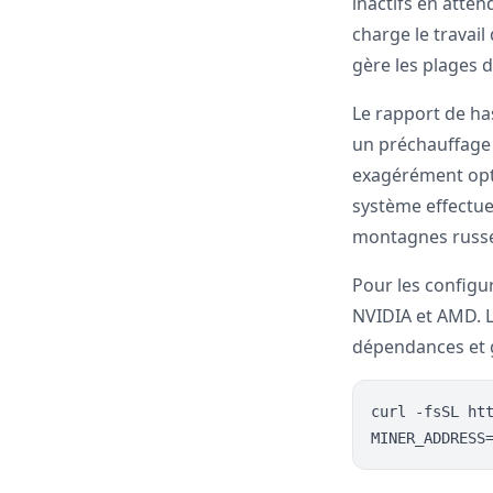
inactifs en atte
charge le travai
gère les plages 
Le rapport de ha
un préchauffage 
exagérément opti
système effectue
montagnes russe
Pour les config
NVIDIA et AMD. Le
dépendances et g
curl -fsSL ht