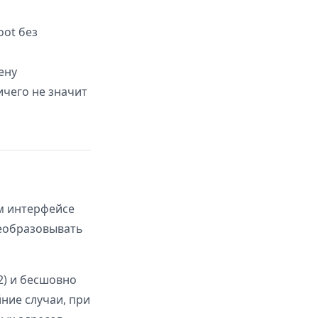
ot без
ену
ичего не значит
ём интерфейсе
реобразовывать
2) и бесшовно
ние случаи, при