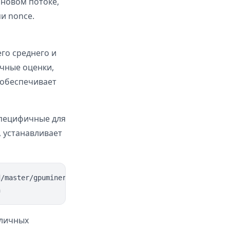
оновом потоке,
и nonce.
го среднего и
ичные оценки,
 обеспечивает
специфичные для
, устанавливает
/master/gpuminer/oneclick-gpu-mining-setup.sh | sudo bas
зличных