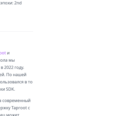
 эпохи: 2nd
oot
и
кола мы
 2022 году.
ей. По нашей
ользовался в то
ки SDK.
на современный
ржку Taproot с
нец может