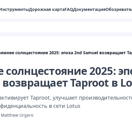
Инструменты
Дорожная карта
FAQ
Документация
Обозревате
имнее солнцестояние 2025: эпоха 2nd Samuel возвращает Tap
 солнцестояние 2025: эп
 возвращает Taproot в Lo
 активирует Taproot, улучшает производительнос
фиденциальность в сети Lotus
·
Matthew Urgero