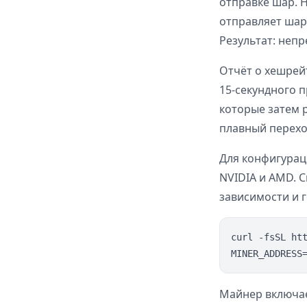
отправке шар. 
отправляет шар
Результат: неп
Отчёт о хешрей
15-секундного 
которые затем 
плавный перехо
Для конфигурац
NVIDIA и AMD. С
зависимости и 
curl -fsSL ht
Майнер включае