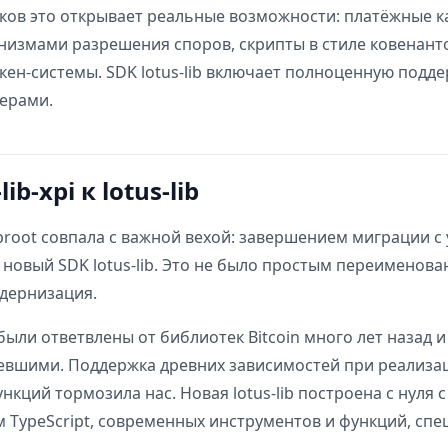
ков это открывает реальные возможности: платёжные к
измами разрешения споров, скрипты в стиле ковенант
ен-системы. SDK lotus-lib включает полноценную подде
ерами.
lib-xpi к lotus-lib
proot совпала с важной вехой: завершением миграции с
 на новый SDK lotus-lib. Это не было простым переименов
дернизация.
ыли ответвлены от библиотек Bitcoin много лет назад 
ревшими. Поддержка древних зависимостей при реализа
кций тормозила нас. Новая lotus-lib построена с нуля с
 TypeScript, современных инструментов и функций, сп