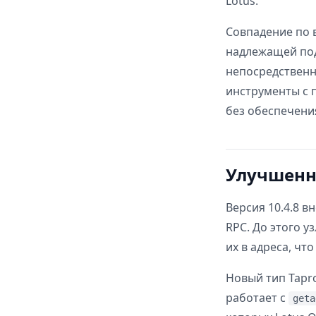
Lotus.
Совпадение по 
надлежащей под
непосредственно
инструменты с 
без обеспечени
Улучшенны
Версия 10.4.8 
RPC. До этого 
их в адреса, чт
Новый тип Tapro
работает с
geta