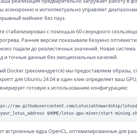
Наша реализация предварительно загружает работу в ф
ы асинхронно и интеллектуально управляет диапазонам
рерывный майнинг без пауз.
те стабилизирован с помощью 60-секундного скользяще
прогрева. Ранние версии показывали безумно оптимист
резко падали до реалистичных значений. Новая система
д и точные данные без эмоциональных качелей.
ий Docker (рекомендуется) мы предоставляем образы, 
крипт для Ubuntu 24.04 в один клик определяет ваш GPU
генерирует готовую к использованию конфигурацию:
tps://raw.githubusercontent.com/LotusiaStewardship/lotusd
т встроенные ядра OpenCL, оптимизированные для ра