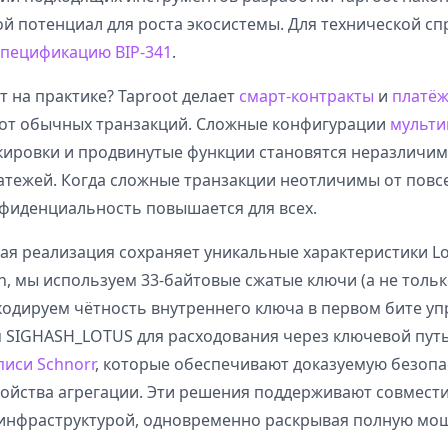
й потенциал для роста экосистемы. Для технической сп
спецификацию BIP-341
.
т на практике? Taproot делает
смарт-контракты
и
платёж
от обычных транзакций. Сложные конфигурации
мульти
ировки и продвинутые функции становятся неразличи
атежей. Когда сложные транзакции неотличимы от пов
нфиденциальность повышается для всех.
ая реализация сохраняет уникальные характеристики Lo
in, мы используем 33-байтовые сжатые ключи (а не толь
 кодируем чётность внутреннего ключа в первом бите у
м SIGHASH_LOTUS для расходования через ключевой путь
писи Schnorr
, которые обеспечивают доказуемую безопа
ойства агрегации. Эти решения поддерживают совмести
нфраструктурой, одновременно раскрывая полную мощ