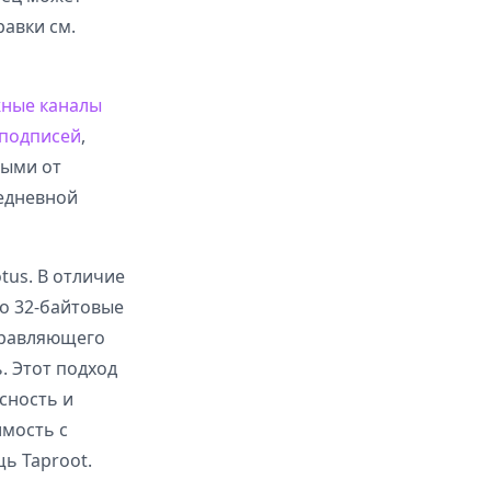
равки см.
ные каналы
подписей
,
мыми от
седневной
tus. В отличие
ко 32-байтовые
правляющего
. Этот подход
сность и
мость с
ь Taproot.