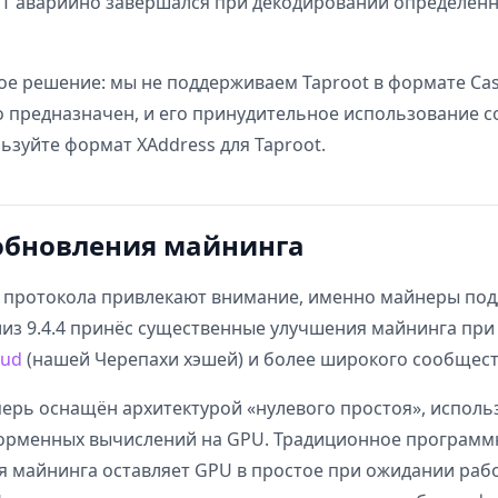
QT аварийно завершался при декодировании определён
е решение: мы не поддерживаем Taproot в формате Cas
го предназначен, и его принудительное использование с
ьзуйте формат XAddress для Taproot.
обновления майнинга
 протокола привлекают внимание, именно майнеры по
лиз 9.4.4 принёс существенные улучшения майнинга при
oud
(нашей Черепахи хэшей) и более широкого сообщест
ерь оснащён архитектурой «нулевого простоя», испол
орменных вычислений на GPU. Традиционное программ
я майнинга оставляет GPU в простое при ожидании раб