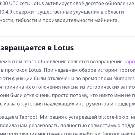
03:00 UTC сеть Lotus активирует своё десятое обновление
 10.4.9 содержит существенные улучшения в области
ости, гибкости и производительности майнинга.
озвращается в Lotus
ементом этого обновления является возвращение
Tapr
в протокол Lotus. При недавнем обзоре истории прото
о эти функции были отключены во время эпохи Numbers в
 причина их отключения неясна из исторических запис
 они были отключены просто потому, что никто ими не п
о, из-за отсутствия надлежащих инструментов и поддерж
ащаем Taproot. Миграция с устаревшей bitcore-lib-xpi 
позволила нам реализовать полностью совместимую подде
чии подходящих инструментов разработки Taproot нако