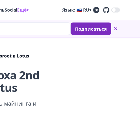
ль
Social
Ещё
Язык: 🇷🇺 RU
▾
▾
Подписаться
root в Lotus
оха 2nd
tus
ть майнинга и