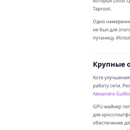
которых Lotus 
Taproot.
Одно намеренно
не был для это
путаницу. Испол
Крупные 
Хотя улучшения
работу сети. Ре
Alexandre Guilli
GPU-майнер теп
для кроссплатф
обеспечение дл