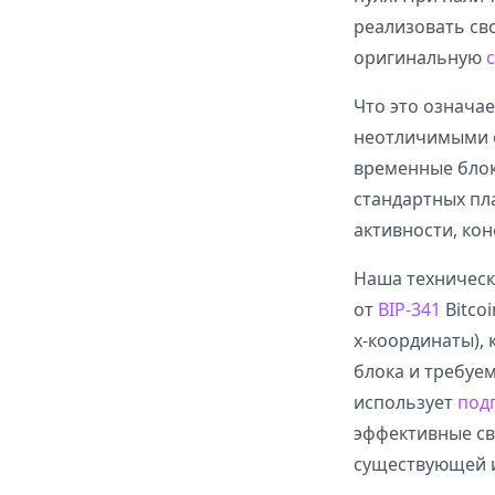
реализовать сво
оригинальную
Что это означае
неотличимыми 
временные блок
стандартных пл
активности, ко
Наша техническ
от
BIP-341
Bitco
x-координаты),
блока и требуе
использует
под
эффективные св
существующей и