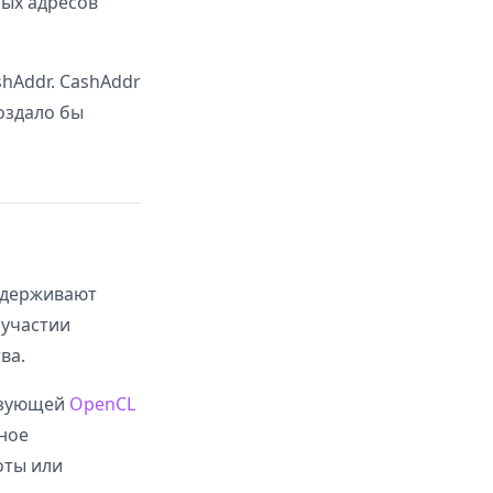
ных адресов
hAddr. CashAddr
оздало бы
ддерживают
 участии
ва.
ьзующей
OpenCL
ное
оты или