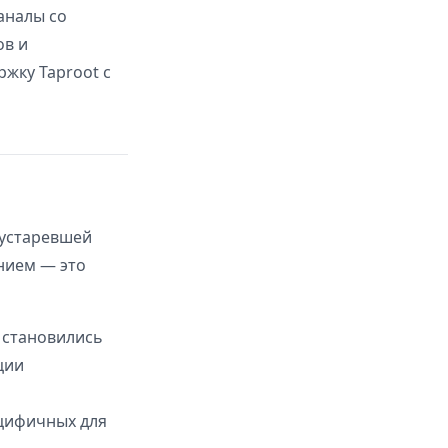
аналы со
ов и
ржку Taproot с
 устаревшей
анием — это
и становились
ции
ецифичных для