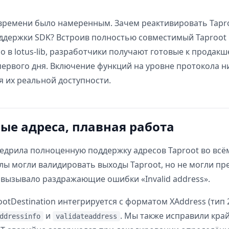
времени было намеренным. Зачем реактивировать Tapro
держки SDK? Встроив полностью совместимый Taproot
 в lotus-lib, разработчики получают готовые к продакш
первого дня. Включение функций на уровне протокола н
я их реальной доступности.
е адреса, плавная работа
внедрила полноценную поддержку адресов Taproot во вс
узлы могли валидировать выходы Taproot, но не могли п
о вызывало раздражающие ошибки «Invalid address».
otDestination интегрируется с форматом XAddress (тип 
и
. Мы также исправили край
ddressinfo
validateaddress