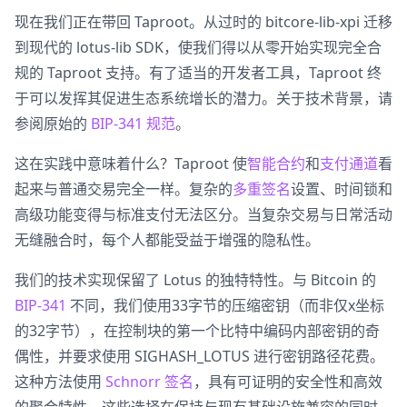
现在我们正在带回 Taproot。从过时的 bitcore-lib-xpi 迁移
到现代的 lotus-lib SDK，使我们得以从零开始实现完全合
规的 Taproot 支持。有了适当的开发者工具，Taproot 终
于可以发挥其促进生态系统增长的潜力。关于技术背景，请
参阅原始的
BIP-341 规范
。
这在实践中意味着什么？Taproot 使
智能合约
和
支付通道
看
起来与普通交易完全一样。复杂的
多重签名
设置、时间锁和
高级功能变得与标准支付无法区分。当复杂交易与日常活动
无缝融合时，每个人都能受益于增强的隐私性。
我们的技术实现保留了 Lotus 的独特特性。与 Bitcoin 的
BIP-341
不同，我们使用33字节的压缩密钥（而非仅x坐标
的32字节），在控制块的第一个比特中编码内部密钥的奇
偶性，并要求使用 SIGHASH_LOTUS 进行密钥路径花费。
这种方法使用
Schnorr 签名
，具有可证明的安全性和高效
的聚合特性。这些选择在保持与现有基础设施兼容的同时，