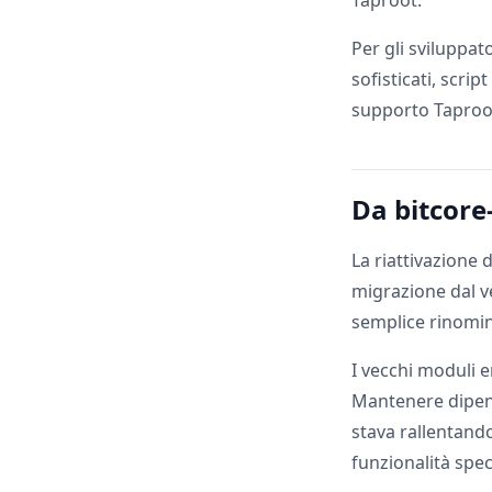
Taproot.
Per gli sviluppat
sofisticati, scrip
supporto Taproo
Da bitcore-
La riattivazione
migrazione dal ve
semplice rinomi
I vecchi moduli e
Mantenere dipen
stava rallentando
funzionalità spec