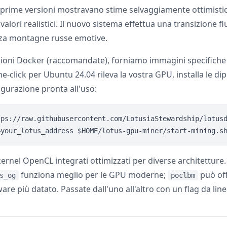
e prime versioni mostravano stime selvaggiamente ottimisti
valori realistici. Il nuovo sistema effettua una transizione f
nza montagne russe emotive.
zioni Docker (raccomandate), forniamo immagini specifiche
e-click per Ubuntu 24.04 rileva la vostra GPU, installa le d
gurazione pronta all'uso:
tps://raw.githubusercontent.com/LotusiaStewardship/lotusd
kernel OpenCL integrati ottimizzati per diverse architetture. 
funziona meglio per le GPU moderne;
può off
s_og
poclbm
are più datato. Passate dall'uno all'altro con un flag da li