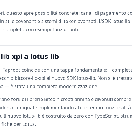
ori, questo apre possibilità concrete: canali di pagamento c
t in stile covenant e sistemi di token avanzati. L'SDK lotus-lib
t completo con esempi funzionanti.
lib-xpi a lotus-lib
 di Taproot coincide con una tappa fondamentale: il comple
cchio bitcore-lib-xpi al nuovo SDK lotus-lib. Non si è trattat
na — è stata una completa modernizzazione.
rano fork di librerie Bitcoin creati anni fa e divenuti sempre
denze antiquate implementando al contempo funzionalità
. Il nuovo lotus-lib è costruito da zero con TypeScript, str
ifiche per Lotus.