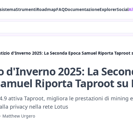
sistema
Strumenti
Roadmap
FAQ
Documentazione
Explorer
Social
Al
stizio d'Inverno 2025: La Seconda Epoca Samuel Riporta Taproot 
io d'Inverno 2025: La Seco
amuel Riporta Taproot su 
4.9 attiva Taproot, migliora le prestazioni di mining 
lla privacy nella rete Lotus
·
Matthew Urgero