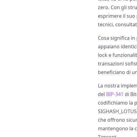
zero. Con gli str
esprimere il suo 
tecnici, consulta
Cosa significa in
appaiano identic
lock e funzional
transazioni sofis
beneficiano di un
La nostra impleme
del
BIP-341
di Bit
codifichiamo la p
SIGHASH_LOTUS pe
che offrono sicur
mantengono la com