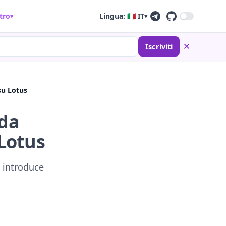
tro
Lingua: 🇮🇹 IT
▾
▾
Iscriviti
su Lotus
nda
Lotus
e introduce