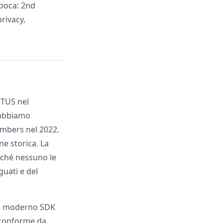
epoca: 2nd
rivacy,
TUS nel
, abbiamo
umbers nel 2022.
ne storica. La
rché nessuno le
guati e del
 al moderno SDK
 conforme da