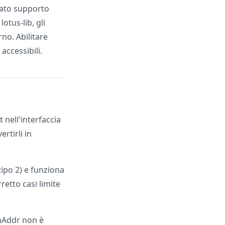
uato supporto
tus-lib, gli
no. Abilitare
accessibili.
 nell'interfaccia
rtirli in
tipo 2) e funziona
retto casi limite
hAddr non è