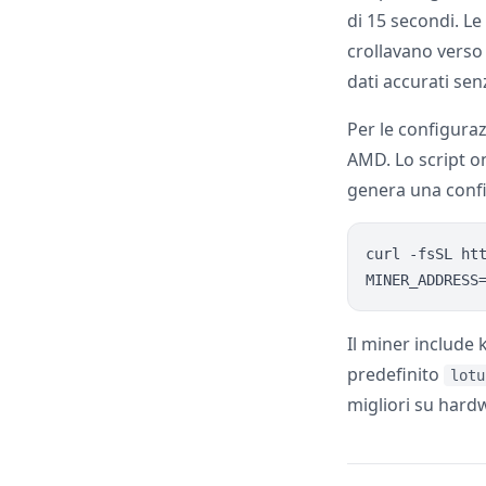
di 15 secondi. L
crollavano verso 
dati accurati se
Per le configura
AMD. Lo script on
genera una confi
curl -fsSL ht
Il miner include 
predefinito
lotu
migliori su hardw