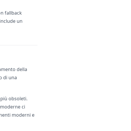
on fallback
 include un
tamento della
o di una
 più obsoleti.
 moderne ci
umenti moderni e