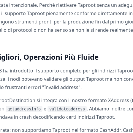
stata intenzionale. Perché riattivare Taproot senza un adeg
il supporto Taproot pienamente conforme direttamente in lo
engono strumenti pronti per la produzione fin dal primo gior
vello di protocollo non ha senso se non le si rende realmente 
igliori, Operazioni Più Fluide
8 ha introdotto il supporto completo per gli indirizzi Taproot
a, i nodi potevano validare gli output Taproot ma non conve
do frustranti errori "Invalid address".
rootDestination si integra con il nostro formato XAddress (
con
e
. Abbiamo inoltre cor
getaddressinfo
validateaddress
ndava in crash decodificando certi indirizzi Taproot.
erata: non supportiamo Taproot nel formato CashAddr. Cas