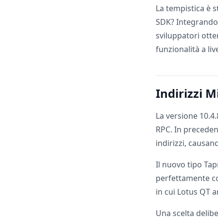
La tempistica è 
SDK? Integrando 
sviluppatori ott
funzionalità a li
Indirizzi M
La versione 10.4.
RPC. In precedenz
indirizzi, causan
Il nuovo tipo Tap
perfettamente 
in cui Lotus QT a
Una scelta delib