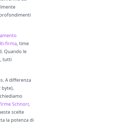
nalmente
approfondimenti
agamento
ti-firma
, time
rd. Quando le
 tutti
s. A differenza
 byte),
richiediamo
firme Schnorr
,
ueste scelte
ta la potenza di