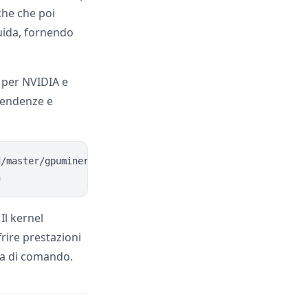
che che poi
luida, fornendo
 per NVIDIA e
ipendenze e
/master/gpuminer/oneclick-gpu-mining-setup.sh | sudo bas
Il kernel
rire prestazioni
nea di comando.