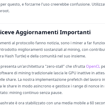
per questo, e forzarne l'uso creerebbe confusione. Utilizza
proot.
Riceve Aggiornamenti Importanti
menti al protocollo fanno notizia, sono i miner a far funzion
introdotto miglioramenti sostanziali al mining, con contribu
ra Hash Turtle) e della comunità nel suo insieme.
presenta un'architettura "zero-stall" che sfrutta
OpenCL
pe
software di mining tradizionale lascia le GPU inattive in attes
elle share. La nostra implementazione prefetch del lavoro i
a le share in modo asincrono e gestisce i range di nonce i
ultato: mining continuo senza pause.
l'hashrate è ora stabilizzato con una media mobile a 60 sec