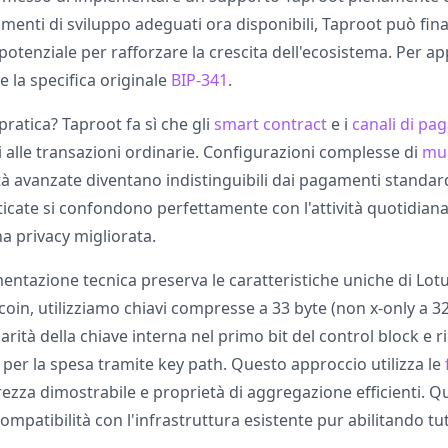
umenti di sviluppo adeguati ora disponibili, Taproot può fi
potenziale per rafforzare la crescita dell'ecosistema. Per 
te la specifica originale
BIP-341
.
 pratica? Taproot fa sì che gli
smart contract
e i
canali di p
i alle transazioni ordinarie. Configurazioni complesse di
mul
ità avanzate diventano indistinguibili dai pagamenti standa
ticate si confondono perfettamente con l'attività quotidiana,
a privacy migliorata.
ntazione tecnica preserva le caratteristiche uniche di Lotu
coin, utilizziamo chiavi compresse a 33 byte (non x-only a 32
arità della chiave interna nel primo bit del control block e 
r la spesa tramite key path. Questo approccio utilizza le
ezza dimostrabile e proprietà di aggregazione efficienti. Q
patibilità con l'infrastruttura esistente pur abilitando tut