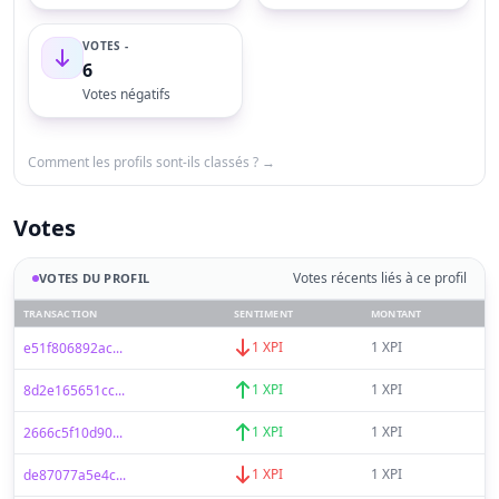
VOTES -
6
Votes négatifs
Comment les profils sont-ils classés ? →
Votes
Votes récents liés à ce profil
VOTES DU PROFIL
TRANSACTION
SENTIMENT
MONTANT
1 XPI
1 XPI
e51f806892ac...
1 XPI
1 XPI
8d2e165651cc...
1 XPI
1 XPI
2666c5f10d90...
1 XPI
1 XPI
de87077a5e4c...