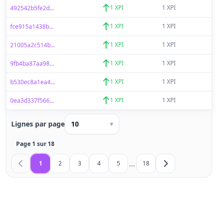
1 XPI
1 XPI
492542b5fe2d...
1 XPI
1 XPI
fce915a1438b...
1 XPI
1 XPI
21005a2c514b...
1 XPI
1 XPI
9fb4ba87aa98...
1 XPI
1 XPI
b530ec8a1ea4...
1 XPI
1 XPI
0ea3d337f566...
Lignes par page
10
▾
Page 1 sur 18
…
1
2
3
4
5
18