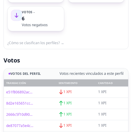
VOTOS -
6
Votos negativos
¿Cómo se clasifican los perfiles? →
Votos
Votos recientes vinculados a este perfil
VOTOS DEL PERFIL
TRANSACCIÓN
SENTIMIENTO
CANTIDAD
1 XPI
1 XPI
e51f806892ac...
1 XPI
1 XPI
8d2e165651cc...
1 XPI
1 XPI
2666c5f10d90...
1 XPI
1 XPI
de87077a5e4c...