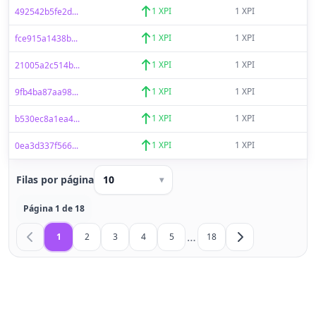
1 XPI
1 XPI
492542b5fe2d...
1 XPI
1 XPI
fce915a1438b...
1 XPI
1 XPI
21005a2c514b...
1 XPI
1 XPI
9fb4ba87aa98...
1 XPI
1 XPI
b530ec8a1ea4...
1 XPI
1 XPI
0ea3d337f566...
Filas por página
10
▾
Página 1 de 18
…
1
2
3
4
5
18