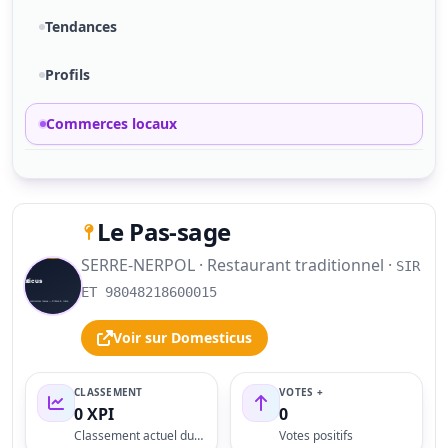
Tendances
Profils
Commerces locaux
Le Pas-sage
SERRE-NERPOL · Restaurant traditionnel ·
SIR
S
ET 98048218600015
Voir sur Domesticus
CLASSEMENT
VOTES +
0 XPI
0
Classement actuel du profil
Votes positifs