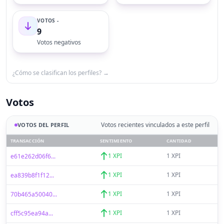
VOTOS -
9
Votos negativos
¿Cómo se clasifican los perfiles? →
Votos
Votos recientes vinculados a este perfil
VOTOS DEL PERFIL
TRANSACCIÓN
SENTIMIENTO
CANTIDAD
1 XPI
1 XPI
e61e262d06f6...
1 XPI
1 XPI
ea839b8f1f12...
1 XPI
1 XPI
70b465a50040...
1 XPI
1 XPI
cff5c95ea94a...