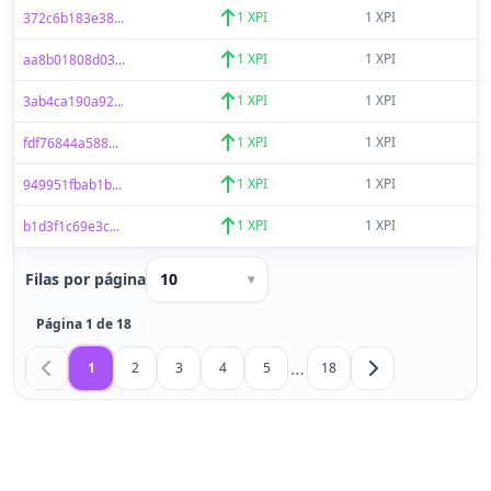
1 XPI
1 XPI
372c6b183e38...
1 XPI
1 XPI
aa8b01808d03...
1 XPI
1 XPI
3ab4ca190a92...
1 XPI
1 XPI
fdf76844a588...
1 XPI
1 XPI
949951fbab1b...
1 XPI
1 XPI
b1d3f1c69e3c...
Filas por página
10
▾
Página 1 de 18
…
1
2
3
4
5
18