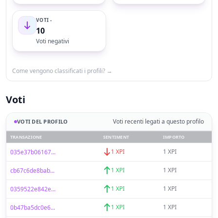
VOTI -
10
Voti negativi
Come vengono classificati i profili? →
Voti
Voti recenti legati a questo profilo
VOTI DEL PROFILO
TRANSAZIONE
SENTIMENT
IMPORTO
1 XPI
1 XPI
035e37b06167...
1 XPI
1 XPI
cb67c6de8bab...
1 XPI
1 XPI
0359522e842e...
1 XPI
1 XPI
0b47ba5dc0e6...