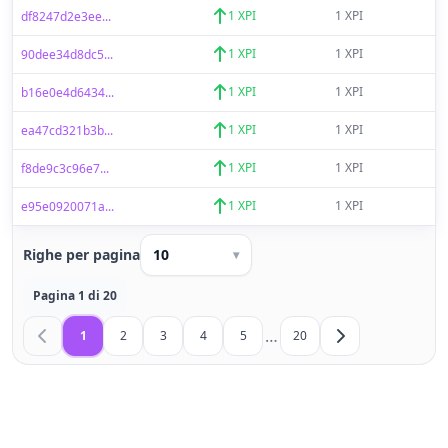
1 XPI
1 XPI
df8247d2e3ee...
1 XPI
1 XPI
90dee34d8dc5...
1 XPI
1 XPI
b16e0e4d6434...
1 XPI
1 XPI
ea47cd321b3b...
1 XPI
1 XPI
f8de9c3c96e7...
1 XPI
1 XPI
e95e0920071a...
Righe per pagina
10
▾
Pagina 1 di 20
…
1
2
3
4
5
20