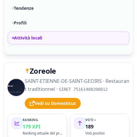
Tendenze
Profili
Attività locali
Zoreole
SAINT-ETIENNE-DE-SAINT-GEOIRS · Restauran
S
t traditionnel ·
SIRET 75161408200012
Vedi su Domesticus
RANKING
VOTI +
179 XPI
189
Ranking attuale del profilo
Voti positivi