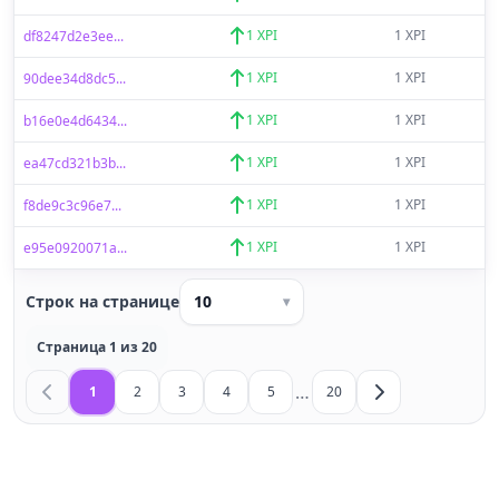
1 XPI
1 XPI
df8247d2e3ee...
1 XPI
1 XPI
90dee34d8dc5...
1 XPI
1 XPI
b16e0e4d6434...
1 XPI
1 XPI
ea47cd321b3b...
1 XPI
1 XPI
f8de9c3c96e7...
1 XPI
1 XPI
e95e0920071a...
Строк на странице
10
▾
Страница 1 из 20
…
1
2
3
4
5
20