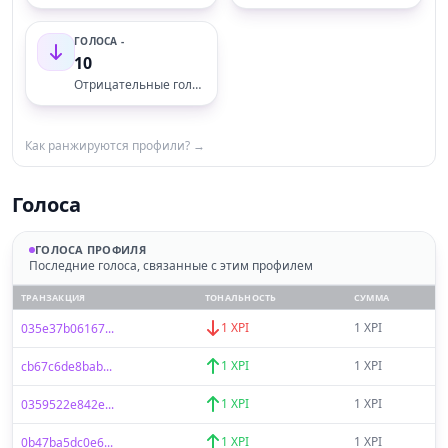
ГОЛОСА -
10
Отрицательные голоса
Как ранжируются профили? →
Голоса
ГОЛОСА ПРОФИЛЯ
Последние голоса, связанные с этим профилем
ТРАНЗАКЦИЯ
ТОНАЛЬНОСТЬ
СУММА
1 XPI
1 XPI
035e37b06167...
1 XPI
1 XPI
cb67c6de8bab...
1 XPI
1 XPI
0359522e842e...
1 XPI
1 XPI
0b47ba5dc0e6...