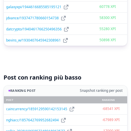
60778 XPI
galaxyxpi/1944616685585195121
58300 XPI
jdvance/1937471780660154738
55280 XPI
datcrypto/1940461766250496356
50898 XPI
bevins_w/1930407645942308961
Post con ranking più basso
Snapshot ranking per post
RANKING POST
POST
RANKING
-68541 XPI
caincurrency/1859129590142153145
-67989 XPI
nghiacc/1857642769952682494
-17000 XPI