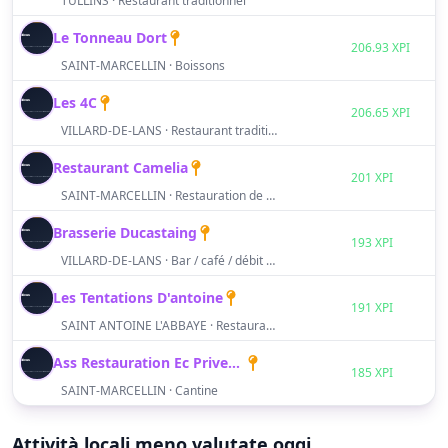
TULLINS · Restaurant traditionnel
Le Tonneau Dort
S
206.93 XPI
SAINT-MARCELLIN · Boissons
Les 4C
S
206.65 XPI
VILLARD-DE-LANS · Restaurant traditionnel
Restaurant Camelia
S
201 XPI
SAINT-MARCELLIN · Restauration de type rapide
Brasserie Ducastaing
S
193 XPI
VILLARD-DE-LANS · Bar / café / débit de boissons
Les Tentations D'antoine
S
191 XPI
SAINT ANTOINE L'ABBAYE · Restaurant traditionnel
Ass Restauration Ec Privee ST Marcellin
S
185 XPI
SAINT-MARCELLIN · Cantine
Attività locali meno valutate oggi