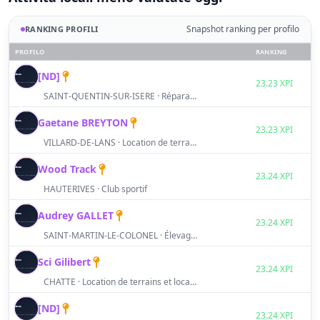
Snapshot ranking per profilo
RANKING PROFILI
PROFILO
RANKING
[ND]
S
23.23 XPI
SAINT-QUENTIN-SUR-ISERE · Réparation autres biens personnels
Gaetane BREYTON
S
23.23 XPI
VILLARD-DE-LANS · Location de terrains et locaux
Wood Track
S
23.24 XPI
HAUTERIVES · Club sportif
Audrey GALLET
S
23.24 XPI
SAINT-MARTIN-LE-COLONEL · Élevage d'autres animaux
Sci Gilibert
S
23.24 XPI
CHATTE · Location de terrains et locaux
[ND]
S
23.24 XPI