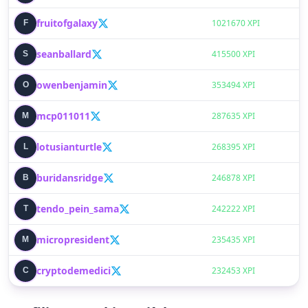
fruitofgalaxy
F
1021670 XPI
seanballard
S
415500 XPI
owenbenjamin
O
353494 XPI
mcp011011
M
287635 XPI
lotusianturtle
L
268395 XPI
buridansridge
B
246878 XPI
tendo_pein_sama
T
242222 XPI
micropresident
M
235435 XPI
cryptodemedici
C
232453 XPI