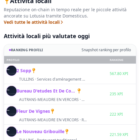
Attività locali
Reputazione on-chain in tempo reale per le piccole attività
ancorate su Lotusia tramite Domesticus.
Vedi tutte le attività locali
Attività locali più valutate oggi
Snapshot ranking per profilo
RANKING PROFILI
PROFILO
RANKING
2 Sopp
S
567.80 XPI
TULLINS · Services d'aménagement paysager
Bureau D'etudes Et De Conseils Mosellan
S
235 XPI
AUTRANS-MEAUDRE EN VERCORS · Bar / café / débit de boissons
Fleur De Vignes
S
222 XPI
AUTRANS-MEAUDRE EN VERCORS · Restaurant traditionnel
Le Nouveau Gribouille
S
221.59 XPI