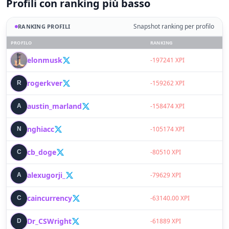
Profili con ranking più basso
Snapshot ranking per profilo
RANKING PROFILI
PROFILO
RANKING
elonmusk
E
-197241 XPI
rogerkver
R
-159262 XPI
austin_marland
A
-158474 XPI
nghiacc
N
-105174 XPI
cb_doge
C
-80510 XPI
alexugorji_
A
-79629 XPI
caincurrency
C
-63140.00 XPI
Dr_CSWright
D
-61889 XPI