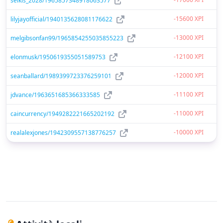
selkis_2028/1965857348918063577
-15600 XPI
lilyjayofficial/1940135628081176622
-13000 XPI
melgibsonfan99/1965854255035855223
-12100 XPI
elonmusk/1950619355051589753
-12000 XPI
seanballard/1989399723376259101
-11100 XPI
jdvance/1963651685366333585
-11000 XPI
caincurrency/1949282221665202192
-10000 XPI
realalexjones/1942309557138776257