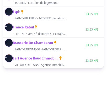
TULLINS · Location de logements
Etph
S
23.25 XPI
SAINT-HILAIRE-DU-ROSIER · Location de terrains et locaux
France Retail
S
23.25 XPI
ENGINS · Vente à distance sur catalogue spécialisé
Brasserie De Chambaran
S
23.25 XPI
SAINT-ETIENNE-DE-SAINT-GEOIRS · Boissons
Sarl Agence Baud Immobilier Villard De Lans Vercors
S
23.25 XPI
VILLARD-DE-LANS · Agence immobilière