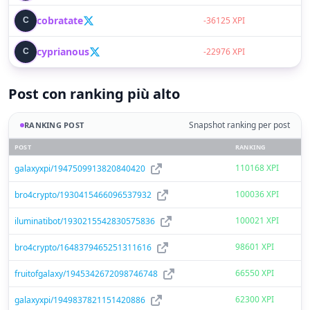
cobratate
C
-36125 XPI
cyprianous
C
-22976 XPI
Post con ranking più alto
Snapshot ranking per post
RANKING POST
POST
RANKING
110168 XPI
galaxyxpi/1947509913820840420
100036 XPI
bro4crypto/1930415466096537932
100021 XPI
iluminatibot/1930215542830575836
98601 XPI
bro4crypto/1648379465251311616
66550 XPI
fruitofgalaxy/1945342672098746748
62300 XPI
galaxyxpi/1949837821151420886