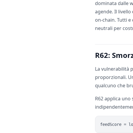
dominata dalle wh
agende. Il livell
on-chain. Tutti e
neutrali per cost
R62: Smor
La vulnerabilità 
proporzionali. U
qualcuno che bru
R62 applica un
indipendenteme