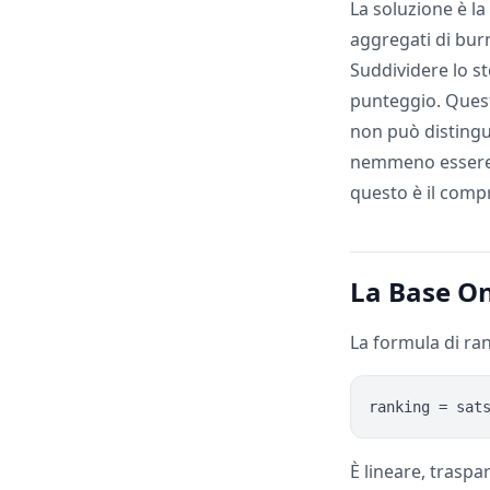
La soluzione è l
aggregati di burn:
Suddividere lo st
punteggio. Questo
non può distingu
nemmeno essere m
questo è il comp
La Base O
La formula di ra
È lineare, trasp