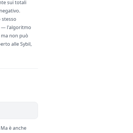
e sui totali
 negativo.
o stesso
 — l'algoritmo
 — ma non può
rto alle Sybil,
. Ma è anche