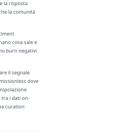
e la risposta
ò che la comunità
ntiment
nano cosa sale e
no burn negativi.
are il segnale
rmissionless dove
anipolazione
tra i dati on-
na curation