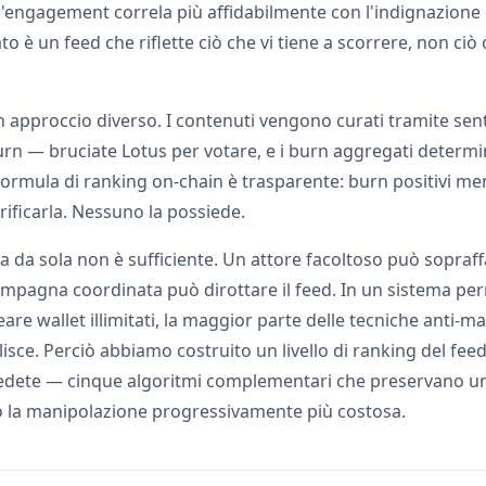
l'engagement correla più affidabilmente con l'indignazione 
tato è un feed che riflette ciò che vi tiene a scorrere, non ci
 approccio diverso. I contenuti vengono curati tramite se
rn — bruciate Lotus per votare, e i burn aggregati determi
formula di ranking on-chain è trasparente: burn positivi me
ificarla. Nessuno la possiede.
 da sola non è sufficiente. Un attore facoltoso può sopraff
mpagna coordinata può dirottare il feed. In un sistema pe
re wallet illimitati, la maggior parte delle tecniche anti-m
lisce. Perciò abbiamo costruito un livello di ranking del feed 
vedete — cinque algoritmi complementari che preservano u
 la manipolazione progressivamente più costosa.