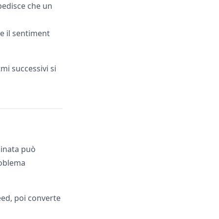
pedisce che un
e il sentiment
mi successivi si
inata può
roblema
feed, poi converte