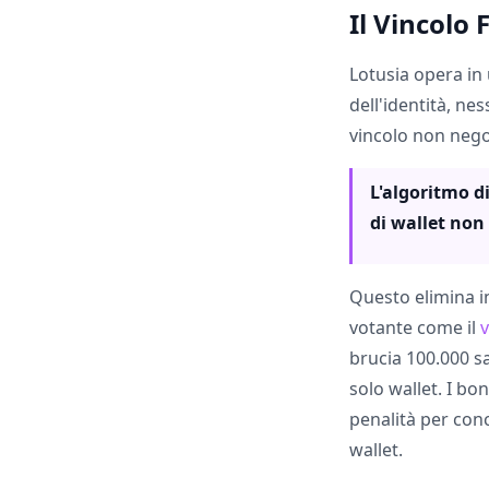
Il Vincolo
Lotusia opera in
dell'identità, n
vincolo non negoz
L'algoritmo d
di wallet non
Questo elimina i
votante come il
brucia 100.000 sa
solo wallet. I bo
penalità per con
wallet.