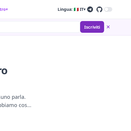
tro
Lingua: 🇮🇹 IT
▾
▾
Iscriviti
ro
suno parla.
 abbiamo cos…