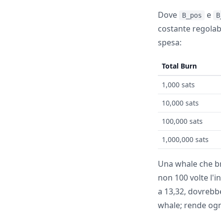
Dove
e
B_pos
B
costante regolabi
spesa:
Total Burn
1,000 sats
10,000 sats
100,000 sats
1,000,000 sats
Una whale che br
non 100 volte l'i
a 13,32, dovrebbe
whale; rende ogn