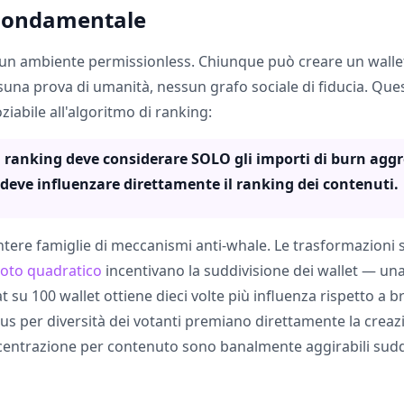
 Fondamentale
 un ambiente permissionless. Chiunque può creare un wallet.
essuna prova di umanità, nessun grafo sociale di fiducia. Qu
iabile all'algoritmo di ranking:
i ranking deve considerare SOLO gli importi di burn aggr
 deve influenzare direttamente il ranking dei contenuti.
ntere famiglie di meccanismi anti-whale. Le trasformazioni s
voto quadratico
incentivano la suddivisione dei wallet — un
t su 100 wallet ottiene dieci volte più influenza rispetto a 
nus per diversità dei votanti premiano direttamente la creazi
centrazione per contenuto sono banalmente aggirabili sudd