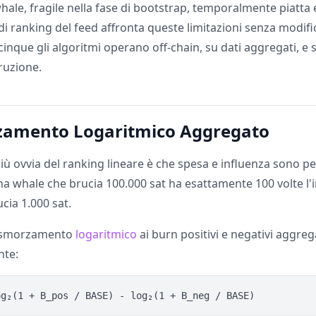
ale, fragile nella fase di bootstrap, temporalmente piatta e
o di ranking del feed affronta queste limitazioni senza modif
 cinque gli algoritmi operano off-chain, su dati aggregati, e 
ruzione.
zamento Logaritmico Aggregato
più ovvia del ranking lineare è che spesa e influenza sono 
na whale che brucia 100.000 sat ha esattamente 100 volte l'i
cia 1.000 sat.
o smorzamento
logaritmico
ai burn positivi e negativi aggreg
nte: