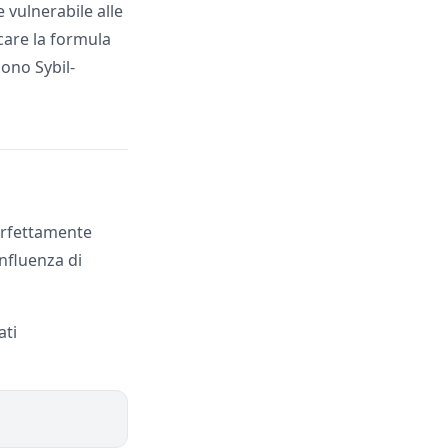
 vulnerabile alle
icare la formula
sono Sybil-
perfettamente
nfluenza di
ati