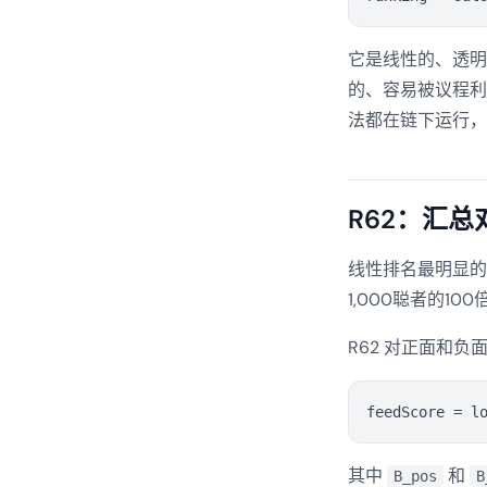
它是线性的、透明
的、容易被议程利
法都在链下运行，基
R62：汇总
线性排名最明显的
1,000聪者的100
R62 对正面和
其中
和
B_pos
B