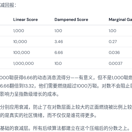
减回报：
Linear Score
Dampened Score
Marginal Ga
1,000
1.00
1.00
10,000
3.46
0.27
100,000
6.66
0.036
1,000,000
10.0
0.0037
,000聪获得6.66的动态消息流得分——有意义，但不是1,000聪
.66翻倍到13.32，他们需要燃烧超过1000万聪。对数不会阻
影响力呈指数级增长的成本。
分别应用衰减，防止了在对数层面上较大的正面燃烧被比例上较
的是真实的社区情绪，而不仅仅是谁花得更多。
基础的衰减层。所有后续算法都建立在这个压缩后的分数之上。