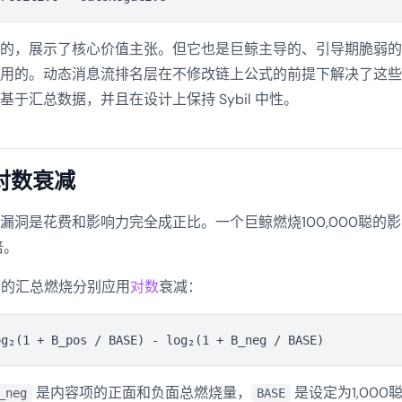
的，展示了核心价值主张。但它也是巨鲸主导的、引导期脆弱的
用的。动态消息流排名层在不修改链上公式的前提下解决了这些
于汇总数据，并且在设计上保持 Sybil 中性。
对数衰减
漏洞是花费和影响力完全成正比。一个巨鲸燃烧100,000聪的
倍。
负面的汇总燃烧分别应用
对数
衰减：
是内容项的正面和负面总燃烧量，
是设定为1,00
_neg
BASE