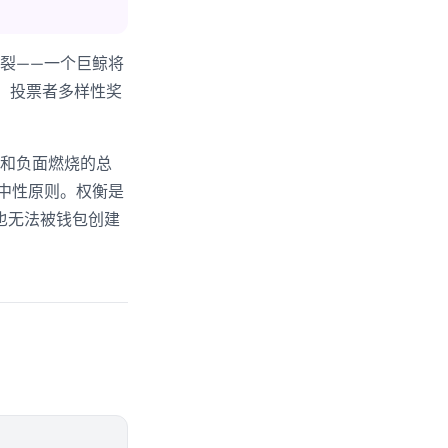
裂——一个巨鲸将
倍。投票者多样性奖
量和负面燃烧的总
中性原则。权衡是
也无法被钱包创建