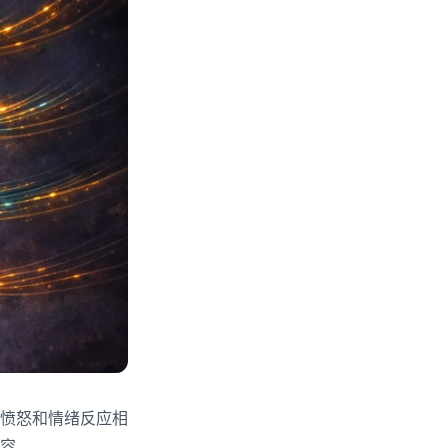
愤怒和情绪反应相
容。