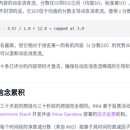
内容的动态消息流，分数在1.0到5.0之间（均值3.0，标准差1.
0。不封顶的话，它以5倍于均值的分数主导动态消息流。使用 z 分
名最高，但它相对于排名第一的有机内容（z 分数2.0）的优势从3
可以垄断动态消息流。
十条已评分的内容项时才激活，确保在动态消息流稀疏的引导阶
信念累积
三十天前的燃烧与三十秒前的燃烧完全相同。R64 基于投票活
ommons Stack
开发并由
1Hive Gardens
部署的
信念投票
机制。
每个时间段的净衰减分数（来自 R62）按基于其时间的衰减因