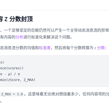
容 Z 分数封顶
，一个足够坚定的巨鲸仍然可以产生一个主导动态消息流的异常值
有内容的
分布
进行标准化来解决这个问题。
态消息流分数的均值和
标准差
，然后将每个分数转换为
z 分数
：
s)

nce(scores))

e - μ) / σ

。这意味着无论绝对燃烧量多少，任何内容项的
Z_MAX = 3.0
。