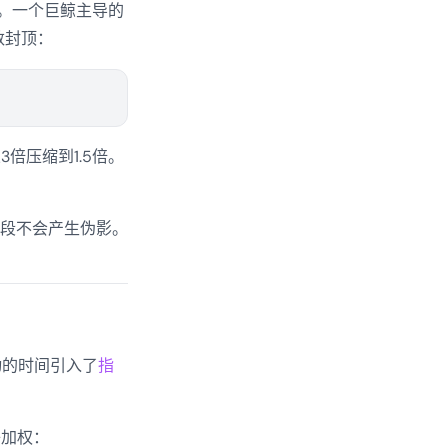
0）。一个巨鲸主导的
数封顶：
倍压缩到1.5倍。
段不会产生伪影。
动的时间引入了
指
子加权：