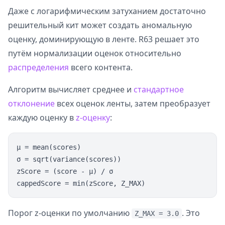
Даже с логарифмическим затуханием достаточно
решительный кит может создать аномальную
оценку, доминирующую в ленте. R63 решает это
путём нормализации оценок относительно
распределения
всего контента.
Алгоритм вычисляет среднее и
стандартное
отклонение
всех оценок ленты, затем преобразует
каждую оценку в
z-оценку
:
μ = mean(scores)

σ = sqrt(variance(scores))

zScore = (score - μ) / σ

Порог z-оценки по умолчанию
. Это
Z_MAX = 3.0