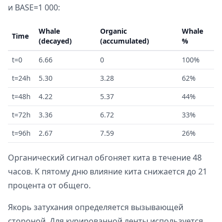
и BASE=1 000:
Whale
Organic
Whale
Time
(decayed)
(accumulated)
%
t=0
6.66
0
100%
t=24h
5.30
3.28
62%
t=48h
4.22
5.37
44%
t=72h
3.36
6.72
33%
t=96h
2.67
7.59
26%
Органический сигнал обгоняет кита в течение 48
часов. К пятому дню влияние кита снижается до 21
процента от общего.
Якорь затухания определяется вызывающей
стороной. Для курированной ленты используется