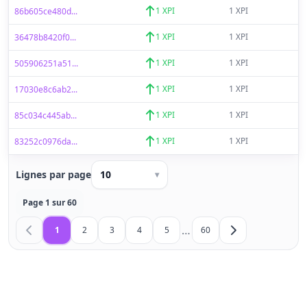
1 XPI
1 XPI
86b605ce480d...
1 XPI
1 XPI
36478b8420f0...
1 XPI
1 XPI
505906251a51...
1 XPI
1 XPI
17030e8c6ab2...
1 XPI
1 XPI
85c034c445ab...
1 XPI
1 XPI
83252c0976da...
Lignes par page
10
▾
Page 1 sur 60
…
1
2
3
4
5
60