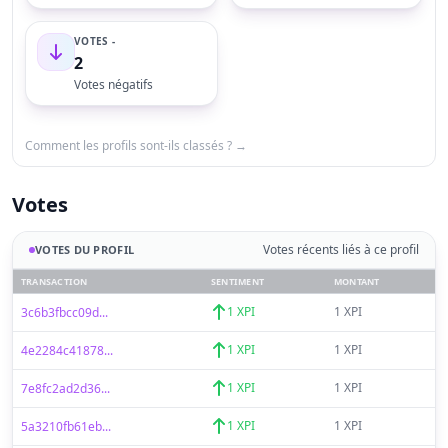
VOTES -
2
Votes négatifs
Comment les profils sont-ils classés ? →
Votes
Votes récents liés à ce profil
VOTES DU PROFIL
TRANSACTION
SENTIMENT
MONTANT
1 XPI
1 XPI
3c6b3fbcc09d...
1 XPI
1 XPI
4e2284c41878...
1 XPI
1 XPI
7e8fc2ad2d36...
1 XPI
1 XPI
5a3210fb61eb...