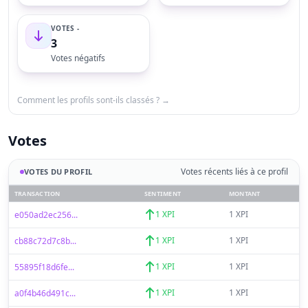
VOTES -
3
Votes négatifs
Comment les profils sont-ils classés ? →
Votes
Votes récents liés à ce profil
VOTES DU PROFIL
TRANSACTION
SENTIMENT
MONTANT
1 XPI
1 XPI
e050ad2ec256...
1 XPI
1 XPI
cb88c72d7c8b...
1 XPI
1 XPI
55895f18d6fe...
1 XPI
1 XPI
a0f4b46d491c...