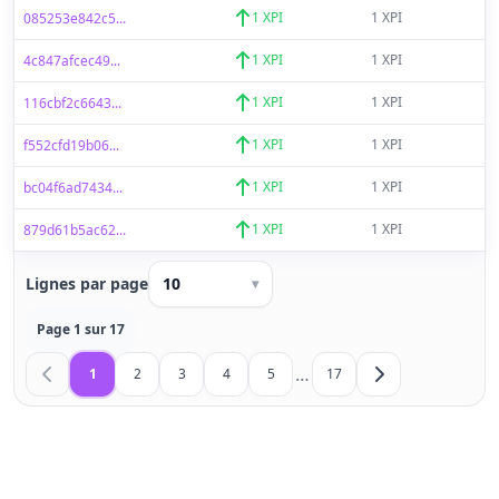
1 XPI
1 XPI
085253e842c5...
1 XPI
1 XPI
4c847afcec49...
1 XPI
1 XPI
116cbf2c6643...
1 XPI
1 XPI
f552cfd19b06...
1 XPI
1 XPI
bc04f6ad7434...
1 XPI
1 XPI
879d61b5ac62...
Lignes par page
10
▾
Page 1 sur 17
…
1
2
3
4
5
17