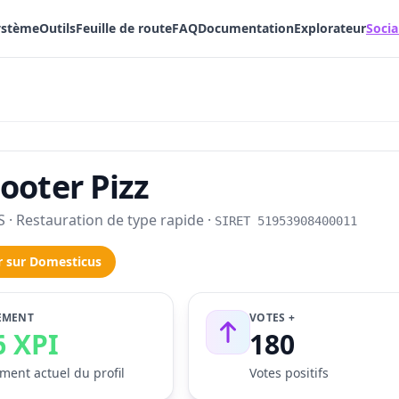
ystème
Outils
Feuille de route
FAQ
Documentation
Explorateur
Socia
ooter Pizz
 · Restauration de type rapide ·
SIRET 51953908400011
r sur Domesticus
EMENT
VOTES +
6 XPI
180
ment actuel du profil
Votes positifs