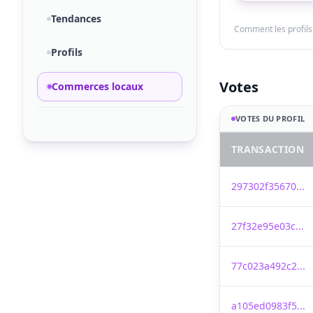
Tendances
Comment les profils 
Profils
Votes
Commerces locaux
VOTES DU PROFIL
TRANSACTION
297302f35670...
27f32e95e03c...
77c023a492c2...
a105ed0983f5...