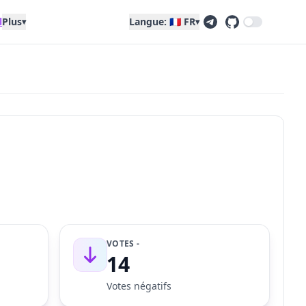
l
Plus
Langue: 🇫🇷 FR
▾
▾
VOTES -
14
Votes négatifs