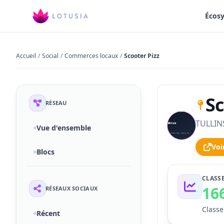
Écos
Accueil
/
Social
/
Commerces locaux
/
Scooter Pizz
Sc
RÉSEAU
TULLINS
S
Vue d'ensemble
Voi
Blocs
CLASS
16
RÉSEAUX SOCIAUX
Classe
Récent