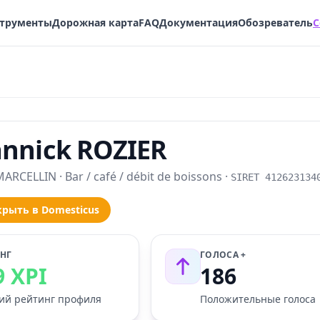
трументы
Дорожная карта
FAQ
Документация
Обозреватель
С
annick ROZIER
ARCELLIN · Bar / café / débit de boissons ·
SIRET 412623134
рыть в Domesticus
НГ
ГОЛОСА +
9 XPI
186
ий рейтинг профиля
Положительные голоса