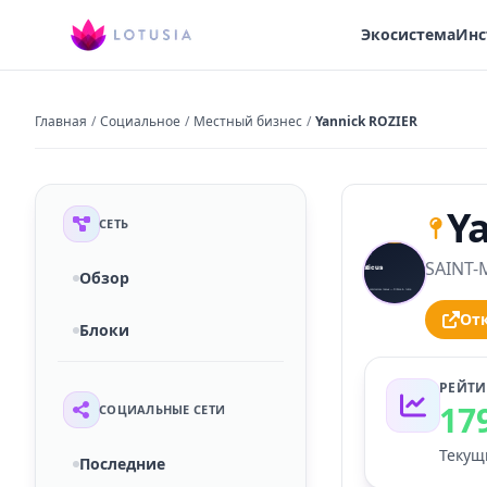
Экосистема
Инс
Главная
/
Социальное
/
Местный бизнес
/
Yannick ROZIER
Y
СЕТЬ
SAINT-M
S
Обзор
Отк
Блоки
РЕЙТИ
17
СОЦИАЛЬНЫЕ СЕТИ
Текущ
Последние