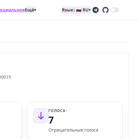
оциальное
Ещё
Язык: 🇷🇺 RU
▾
▾
00019
ГОЛОСА -
7
Отрицательные голоса