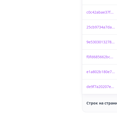
c0c42abae37f...
25cb9734a7da...
9e5303013278...
f0fd685662bc...
e1a802b180e7...
de9f7a20207e...
Строк на стран