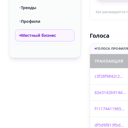
Тренды
Как ранжируются 
Профили
Голоса
Местный бизнес
ГОЛОСА ПРОФИЛЯ
ТРАНЗАКЦИЯ
c3f28f9842c2...
62e3142b914d...
f11174411965...
df5d9f813fbd...