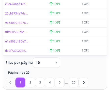
1 XPI
1 XPI
c0c42abae37f...
1 XPI
1 XPI
25cb9734a7da...
1 XPI
1 XPI
9e5303013278...
1 XPI
1 XPI
f0fd685662bc...
1 XPI
1 XPI
e1a802b180e7...
1 XPI
1 XPI
de9f7a20207e...
Filas por página
10
▾
Página 1 de 20
…
1
2
3
4
5
20