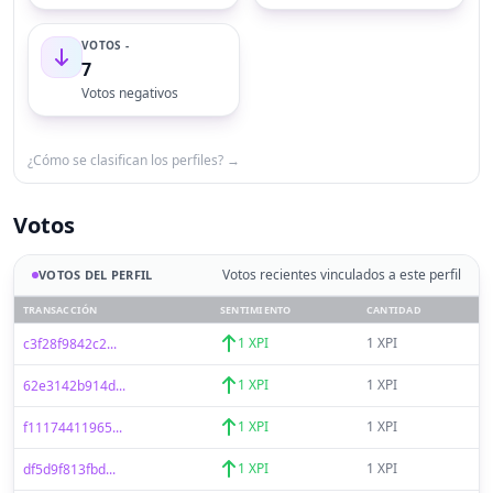
VOTOS -
7
Votos negativos
¿Cómo se clasifican los perfiles? →
Votos
Votos recientes vinculados a este perfil
VOTOS DEL PERFIL
TRANSACCIÓN
SENTIMIENTO
CANTIDAD
1 XPI
1 XPI
c3f28f9842c2...
1 XPI
1 XPI
62e3142b914d...
1 XPI
1 XPI
f11174411965...
1 XPI
1 XPI
df5d9f813fbd...