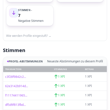
STIMMEN -
7
Negative Stimmen
Wie werden Profile eingestuft? →
Stimmen
Neueste Abstimmungen zu diesem Profil
PROFIL-ABSTIMMUNGEN
TRANSAKTION
STIMMUNG
BETRAG
1 XPI
1 XPI
c3f28f9842c2...
1 XPI
1 XPI
62e3142b914d...
1 XPI
1 XPI
f11174411965...
1 XPI
1 XPI
df5d9f813fbd...