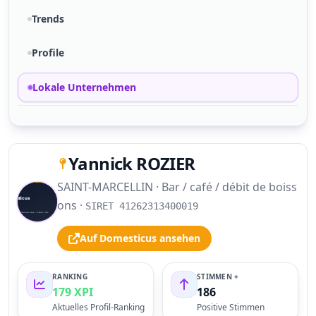
Trends
Profile
Lokale Unternehmen
Yannick ROZIER
SAINT-MARCELLIN · Bar / café / débit de boiss
S
ons ·
SIRET 41262313400019
Auf Domesticus ansehen
RANKING
STIMMEN +
179 XPI
186
Aktuelles Profil-Ranking
Positive Stimmen