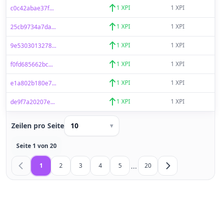
1 XPI
1 XPI
c0c42abae37f...
1 XPI
1 XPI
25cb9734a7da...
1 XPI
1 XPI
9e5303013278...
1 XPI
1 XPI
f0fd685662bc...
1 XPI
1 XPI
e1a802b180e7...
1 XPI
1 XPI
de9f7a20207e...
Zeilen pro Seite
10
▾
Seite 1 von 20
…
1
2
3
4
5
20