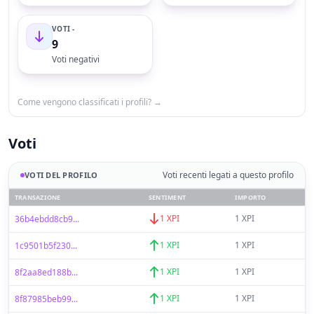
VOTI -
9
Voti negativi
Come vengono classificati i profili? →
Voti
Voti recenti legati a questo profilo
VOTI DEL PROFILO
TRANSAZIONE
SENTIMENT
IMPORTO
1 XPI
1 XPI
36b4ebdd8cb9...
1 XPI
1 XPI
1c9501b5f230...
1 XPI
1 XPI
8f2aa8ed188b...
1 XPI
1 XPI
8f87985beb99...