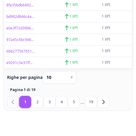
1 XPI
1 XPI
8fa35bdb6492...
1 XPI
1 XPI
bd982d846c4a...
1 XPI
1 XPI
e0e3f72d39b6...
1 XPI
1 XPI
97a45c6bc946...
1 XPI
1 XPI
6b6277567651...
1 XPI
1 XPI
e9291c5e31ff...
Righe per pagina
10
▾
Pagina 1 di 19
…
1
2
3
4
5
19