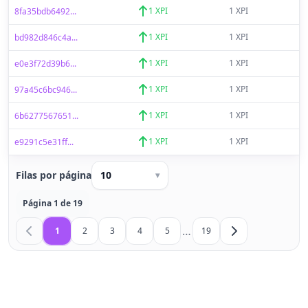
1 XPI
1 XPI
8fa35bdb6492...
1 XPI
1 XPI
bd982d846c4a...
1 XPI
1 XPI
e0e3f72d39b6...
1 XPI
1 XPI
97a45c6bc946...
1 XPI
1 XPI
6b6277567651...
1 XPI
1 XPI
e9291c5e31ff...
Filas por página
10
▾
Página 1 de 19
…
1
2
3
4
5
19