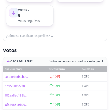
VOTOS -
9
Votos negativos
¿Cómo se clasifican los perfiles? →
Votos
Votos recientes vinculados a este perfil
VOTOS DEL PERFIL
TRANSACCIÓN
SENTIMIENTO
CANTIDAD
1 XPI
1 XPI
36b4ebdd8cb9...
1 XPI
1 XPI
1c9501b5f230...
1 XPI
1 XPI
8f2aa8ed188b...
1 XPI
1 XPI
8f87985beb99...