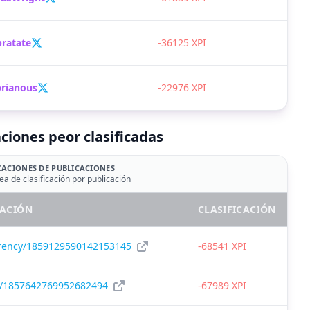
bratate
-36125 XPI
prianous
-22976 XPI
ciones peor clasificadas
CACIONES DE PUBLICACIONES
ea de clasificación por publicación
CACIÓN
CLASIFICACIÓN
rency/1859129590142153145
-68541 XPI
c/1857642769952682494
-67989 XPI