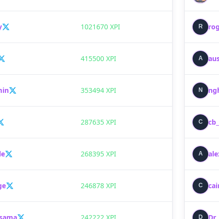
y
1021670 XPI
ro
R
415500 XPI
au
A
min
353494 XPI
ng
N
287635 XPI
cb
C
le
268395 XPI
ale
A
ge
246878 XPI
cai
C
_sama
242222 XPI
Dr
D