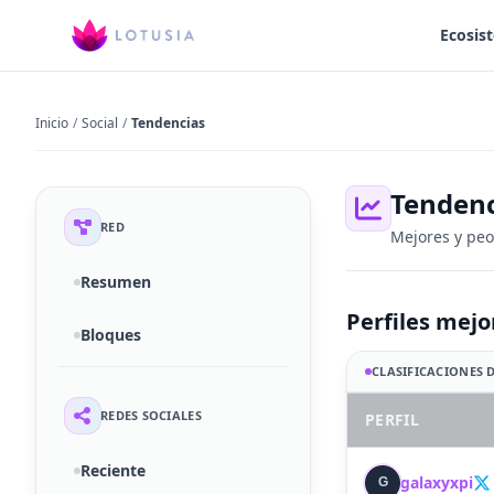
Ecosis
Inicio
/
Social
/
Tendencias
Tendenc
RED
Mejores y peor
Resumen
Perfiles mejo
Bloques
CLASIFICACIONES D
REDES SOCIALES
PERFIL
Reciente
galaxyxpi
G