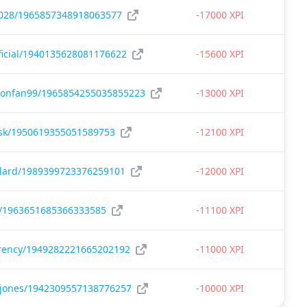
2028/1965857348918063577
-17000 XPI
official/1940135628081176622
-15600 XPI
sonfan99/1965854255035855223
-13000 XPI
sk/1950619355051589753
-12100 XPI
lard/1989399723376259101
-12000 XPI
e/1963651685366333585
-11100 XPI
rency/1949282221665202192
-11000 XPI
xjones/1942309557138776257
-10000 XPI