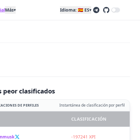
ial
Más
Idioma: 🇪🇸 ES
▾
▾
s peor clasificados
Instantánea de clasificación por perfil
CACIONES DE PERFILES
CLASIFICACIÓN
onmusk
-197241 XPI