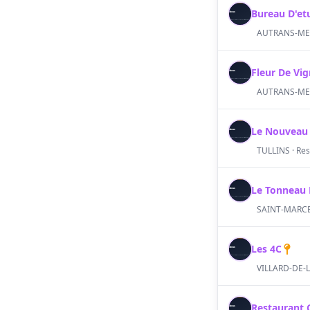
S
Fleur De Vi
S
Le Nouveau 
S
TULLINS · Res
Le Tonneau 
S
SAINT-MARCEL
Les 4C
S
Restaurant 
S