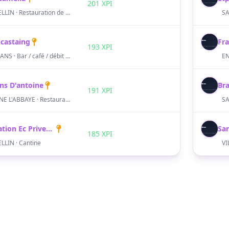
201 XPI
SAINT-MARCELLIN · Restauration de type rapide
ucastaing
Fra
S
193 XPI
VILLARD-DE-LANS · Bar / café / débit de boissons
ns D'antoine
Br
S
191 XPI
SAINT ANTOINE L'ABBAYE · Restaurant traditionnel
Ass Restauration Ec Privee ST Marcellin
S
185 XPI
LIN · Cantine