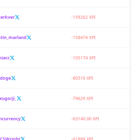
gerkver
-159262 XPI
stin_marland
-158474 XPI
hiacc
-105174 XPI
_doge
-80510 XPI
xugorji_
-79629 XPI
ncurrency
-63140.00 XPI
_CSWright
-61889 XPI