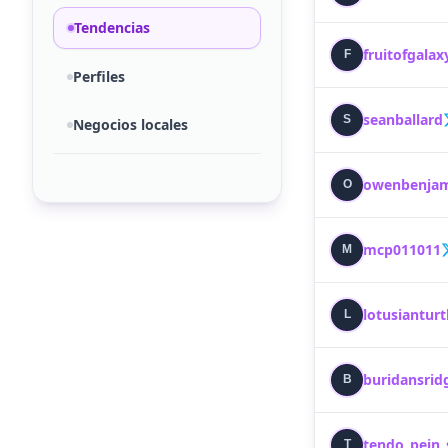
Tendencias
fruitofgalax
F
Perfiles
seanballard
S
Negocios locales
owenbenja
O
mcp011011
M
lotusianturt
L
buridansrid
B
tendo_pein
T