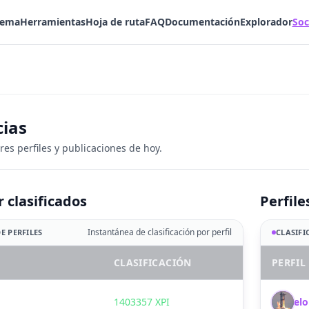
tema
Herramientas
Hoja de ruta
FAQ
Documentación
Explorador
Soc
ias
es perfiles y publicaciones de hoy.
r clasificados
Perfile
Instantánea de clasificación por perfil
E PERFILES
CLASIFI
CLASIFICACIÓN
PERFIL
1403357 XPI
el
E