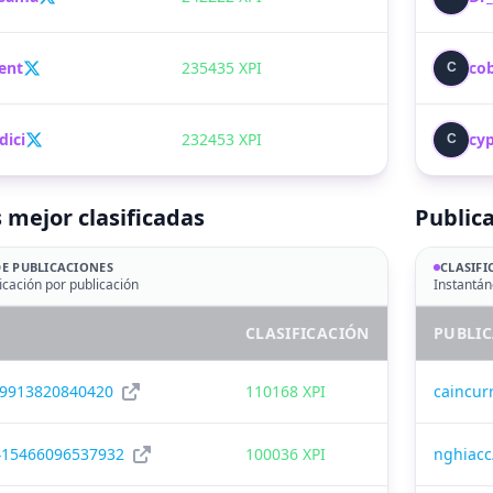
ent
235435 XPI
co
C
ici
232453 XPI
cy
C
 mejor clasificadas
Publica
DE PUBLICACIONES
CLASIFI
icación por publicación
Instantán
CLASIFICACIÓN
PUBLI
09913820840420
110168 XPI
caincur
415466096537932
100036 XPI
nghiac