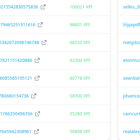
30215542830575836
100021 XPI
selkis_
379465251311616
98601 XPI
lilyjay
945342672098746748
66550 XPI
melgib
37821151420886
62300 XPI
elonmu
16685585195121
60778 XPI
seanbal
780660154738
58300 XPI
jdvanc
61766250496356
55280 XPI
caincur
7645942308961
50898 XPI
realale