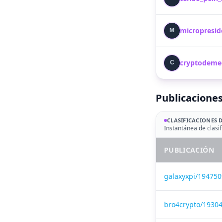
micropresid
M
cryptodemed
C
Publicaciones
CLASIFICACIONES 
Instantánea de clasif
PUBLICACIÓN
galaxyxpi/19475
bro4crypto/1930