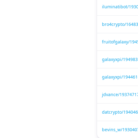
iluminatibot/19
bro4crypto/1648
fruitofgalaxy/1
galaxyxpi/19498
galaxyxpi/19446
jdvance/1937471
datcrypto/19404
bevins_w/193040