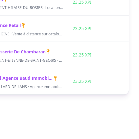
23.25 XPI
SAINT-HILAIRE-DU-ROSIER · Location de terrains et locaux
nce Retail
23.25 XPI
ENGINS · Vente à distance sur catalogue spécialisé
asserie De Chambaran
23.25 XPI
SAINT-ETIENNE-DE-SAINT-GEOIRS · Boissons
Sarl Agence Baud Immobilier Villard De Lans Vercors
23.25 XPI
VILLARD-DE-LANS · Agence immobilière