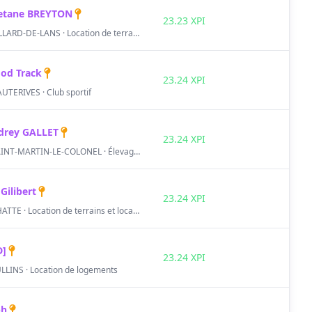
etane BREYTON
23.23 XPI
VILLARD-DE-LANS · Location de terrains et locaux
od Track
23.24 XPI
UTERIVES · Club sportif
drey GALLET
23.24 XPI
SAINT-MARTIN-LE-COLONEL · Élevage d'autres animaux
 Gilibert
23.24 XPI
CHATTE · Location de terrains et locaux
D]
23.24 XPI
LLINS · Location de logements
ph