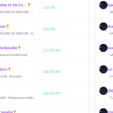
Bureau D'etudes Et De Conseils Mosellan
Ga
S
235 XPI
AUTRANS-MEAUDRE EN VERCORS · Bar / café / débit de boissons
gnes
Wo
S
222 XPI
AUTRANS-MEAUDRE EN VERCORS · Restaurant traditionnel
HA
Gribouille
Au
S
221.59 XPI
taurant traditionnel
Dort
Sci
S
206.93 XPI
LIN · Boissons
[N
S
206.65 XPI
VILLARD-DE-LANS · Restaurant traditionnel
TU
Camelia
Et
S