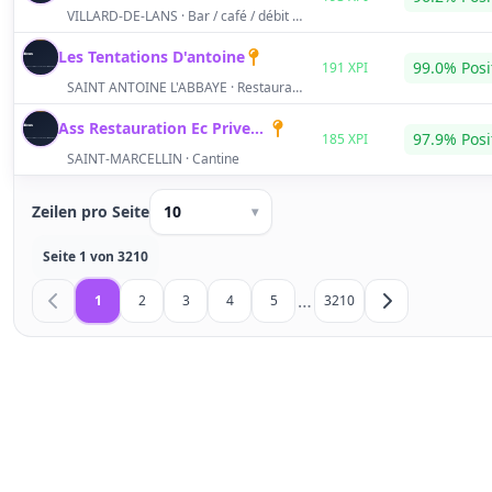
VILLARD-DE-LANS · Bar / café / débit de boissons
Les Tentations D'antoine
S
99.0% Posi
191 XPI
SAINT ANTOINE L'ABBAYE · Restaurant traditionnel
Ass Restauration Ec Privee ST Marcellin
S
97.9% Posi
185 XPI
SAINT-MARCELLIN · Cantine
Zeilen pro Seite
10
▾
Seite 1 von 3210
…
1
2
3
4
5
3210