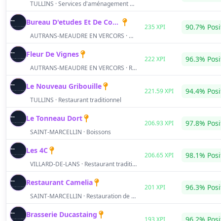
TULLINS · Services d'aménagement paysager
Bureau D'etudes Et De Conseils Mosellan
S
90.7% Posi
235 XPI
AUTRANS-MEAUDRE EN VERCORS · Bar / café / débit de boissons
Fleur De Vignes
S
96.3% Posi
222 XPI
AUTRANS-MEAUDRE EN VERCORS · Restaurant traditionnel
Le Nouveau Gribouille
S
94.4% Posi
221.59 XPI
TULLINS · Restaurant traditionnel
Le Tonneau Dort
S
97.8% Posi
206.93 XPI
SAINT-MARCELLIN · Boissons
Les 4C
S
98.1% Posi
206.65 XPI
VILLARD-DE-LANS · Restaurant traditionnel
Restaurant Camelia
S
96.3% Posi
201 XPI
SAINT-MARCELLIN · Restauration de type rapide
Brasserie Ducastaing
S
96.2% Posi
193 XPI