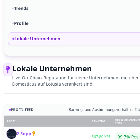
Trends
Profile
Lokale Unternehmen
Lokale Unternehmen
Live-On-Chain-Reputation für kleine Unternehmen, die über
Domesticus auf Lotusia verankert sind.
Ranking- und Abstimmungsverhältnis-Tab
PROFIL-FEED
ABSTIMMUNGSV
PROFIL
RANKING
TNIS
2 Sopp
S
99.7% Posi
567.80 XPI