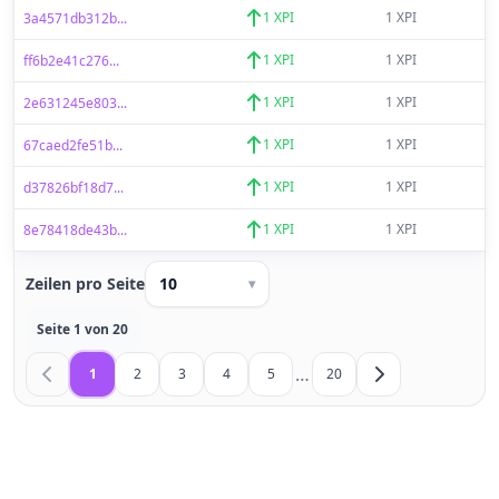
1 XPI
1 XPI
3a4571db312b...
1 XPI
1 XPI
ff6b2e41c276...
1 XPI
1 XPI
2e631245e803...
1 XPI
1 XPI
67caed2fe51b...
1 XPI
1 XPI
d37826bf18d7...
1 XPI
1 XPI
8e78418de43b...
Zeilen pro Seite
10
▾
Seite 1 von 20
…
1
2
3
4
5
20