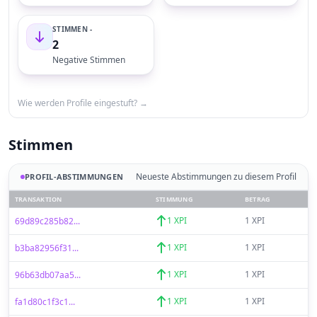
STIMMEN -
2
Negative Stimmen
Wie werden Profile eingestuft? →
Stimmen
Neueste Abstimmungen zu diesem Profil
PROFIL-ABSTIMMUNGEN
TRANSAKTION
STIMMUNG
BETRAG
1 XPI
1 XPI
69d89c285b82...
1 XPI
1 XPI
b3ba82956f31...
1 XPI
1 XPI
96b63db07aa5...
1 XPI
1 XPI
fa1d80c1f3c1...