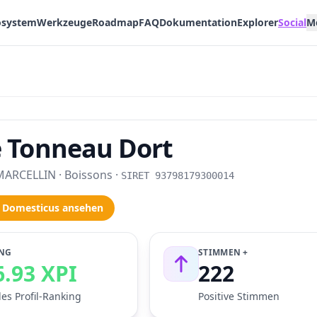
system
Werkzeuge
Roadmap
FAQ
Dokumentation
Explorer
Social
M
e Tonneau Dort
ARCELLIN · Boissons ·
SIRET 93798179300014
 Domesticus ansehen
NG
STIMMEN +
6.93 XPI
222
les Profil-Ranking
Positive Stimmen