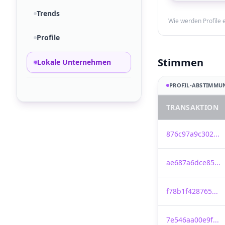
Trends
Wie werden Profile 
Profile
Stimmen
Lokale Unternehmen
PROFIL-ABSTIMMU
TRANSAKTION
876c97a9c302...
ae687a6dce85...
f78b1f428765...
7e546aa00e9f...