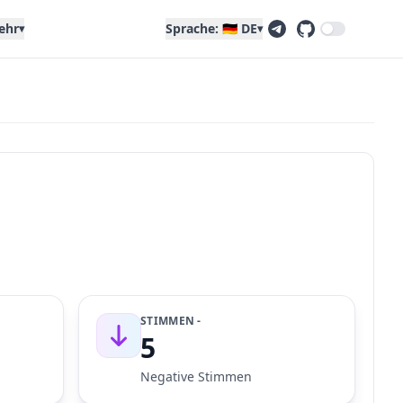
ehr
Sprache: 🇩🇪 DE
▾
▾
STIMMEN -
5
Negative Stimmen