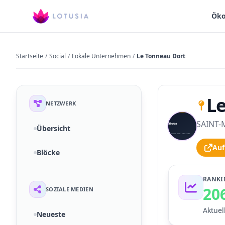
Öko
Startseite
/
Social
/
Lokale Unternehmen
/
Le Tonneau Dort
L
NETZWERK
SAINT-M
S
Übersicht
Auf
Blöcke
RANKI
20
SOZIALE MEDIEN
Aktuel
Neueste