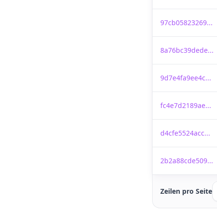
97cb05823269...
8a76bc39dede...
9d7e4fa9ee4c...
fc4e7d2189ae...
d4cfe5524acc...
2b2a88cde509...
Zeilen pro Seite