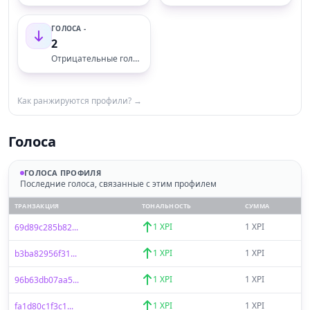
ГОЛОСА -
2
Отрицательные голоса
Как ранжируются профили? →
Голоса
ГОЛОСА ПРОФИЛЯ
Последние голоса, связанные с этим профилем
ТРАНЗАКЦИЯ
ТОНАЛЬНОСТЬ
СУММА
1 XPI
1 XPI
69d89c285b82...
1 XPI
1 XPI
b3ba82956f31...
1 XPI
1 XPI
96b63db07aa5...
1 XPI
1 XPI
fa1d80c1f3c1...