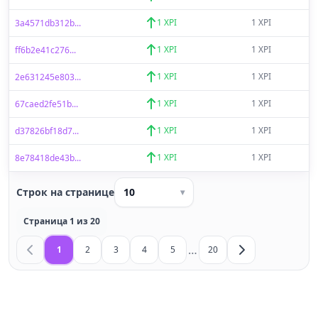
1 XPI
1 XPI
3a4571db312b...
1 XPI
1 XPI
ff6b2e41c276...
1 XPI
1 XPI
2e631245e803...
1 XPI
1 XPI
67caed2fe51b...
1 XPI
1 XPI
d37826bf18d7...
1 XPI
1 XPI
8e78418de43b...
Строк на странице
10
▾
Страница 1 из 20
…
1
2
3
4
5
20