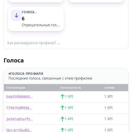
ГОЛОСА -
6
Отрицательные голоса
Как ранжируются профили? →
Голоса
ГОЛОСА ПРОФИЛЯ
Последние голоса, связанные с этим профилем
ТРАНЗАКЦИЯ
ТОНАЛЬНОСТЬ
СУММА
1 XPI
1 XPI
0da55f689865...
1 XPI
1 XPI
779970dffd38...
1 XPI
1 XPI
2e587ab5a7f3...
1 XPI
1 XPI
5b1cb15fedfd...