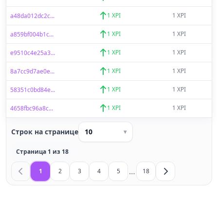
1 XPI
1 XPI
a48da012dc2c...
1 XPI
1 XPI
a859bf004b1c...
1 XPI
1 XPI
e9510c4e25a3...
1 XPI
1 XPI
8a7cc9d7ae0e...
1 XPI
1 XPI
58351c0bd84e...
1 XPI
1 XPI
4658fbc96a8c...
Строк на странице
10
▾
Страница 1 из 18
…
1
2
3
4
5
18