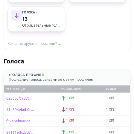
ГОЛОСА -
13
Отрицательные голоса
Как ранжируются профили? →
Голоса
ГОЛОСА ПРОФИЛЯ
Последние голоса, связанные с этим профилем
ТРАНЗАКЦИЯ
ТОНАЛЬНОСТЬ
СУММА
1 XPI
1 XPI
023c50fc737c...
1 XPI
1 XPI
41e394ebdb0c...
1 XPI
1 XPI
f52e5eb8a8da...
1 XPI
1 XPI
89111edc2cd7...