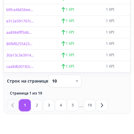
1 XPI
1 XPI
b9fca4b656ee...
1 XPI
1 XPI
e312e591767c...
1 XPI
1 XPI
aa8984fff3d4...
1 XPI
1 XPI
86fbf8255423...
1 XPI
1 XPI
30a13c3e3914...
1 XPI
1 XPI
caa8db30182c...
Строк на странице
10
▾
Страница 1 из 19
…
1
2
3
4
5
19