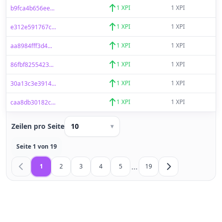
1 XPI
1 XPI
b9fca4b656ee...
1 XPI
1 XPI
e312e591767c...
1 XPI
1 XPI
aa8984fff3d4...
1 XPI
1 XPI
86fbf8255423...
1 XPI
1 XPI
30a13c3e3914...
1 XPI
1 XPI
caa8db30182c...
Zeilen pro Seite
10
▾
Seite 1 von 19
…
1
2
3
4
5
19