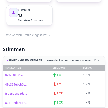
STIMMEN -
13
Negative Stimmen
Wie werden Profile eingestuft? →
Stimmen
Neueste Abstimmungen zu diesem Profil
PROFIL-ABSTIMMUNGEN
TRANSAKTION
STIMMUNG
BETRAG
1 XPI
1 XPI
023c50fc737c...
1 XPI
1 XPI
41e394ebdb0c...
1 XPI
1 XPI
f52e5eb8a8da...
1 XPI
1 XPI
89111edc2cd7...