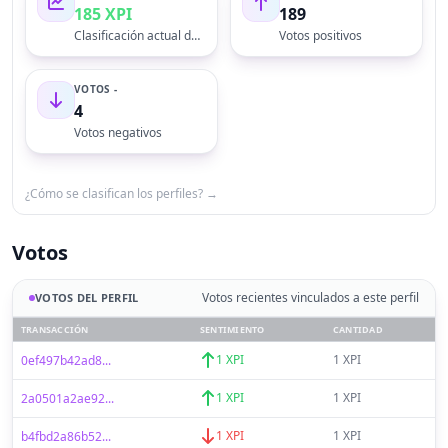
185 XPI
189
Clasificación actual del perfil
Votos positivos
VOTOS -
4
Votos negativos
¿Cómo se clasifican los perfiles? →
Votos
Votos recientes vinculados a este perfil
VOTOS DEL PERFIL
TRANSACCIÓN
SENTIMIENTO
CANTIDAD
1 XPI
1 XPI
0ef497b42ad8...
1 XPI
1 XPI
2a0501a2ae92...
1 XPI
1 XPI
b4fbd2a86b52...