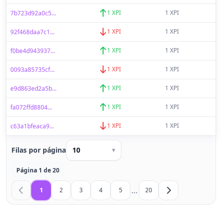
1 XPI
1 XPI
7b723d92a0c5...
1 XPI
1 XPI
92f468daa7c1...
1 XPI
1 XPI
f0be4d943937...
1 XPI
1 XPI
0093a85735cf...
1 XPI
1 XPI
e9d863ed2a5b...
1 XPI
1 XPI
fa072ffd8804...
1 XPI
1 XPI
c63a1bfeaca9...
Filas por página
10
▾
Página 1 de 20
…
1
2
3
4
5
20