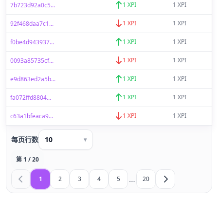
1 XPI
1 XPI
7b723d92a0c5...
1 XPI
1 XPI
92f468daa7c1...
1 XPI
1 XPI
f0be4d943937...
1 XPI
1 XPI
0093a85735cf...
1 XPI
1 XPI
e9d863ed2a5b...
1 XPI
1 XPI
fa072ffd8804...
1 XPI
1 XPI
c63a1bfeaca9...
每页行数
10
▾
第 1 / 20
…
1
2
3
4
5
20