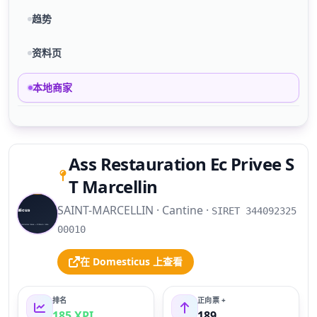
趋势
资料页
本地商家
Ass Restauration Ec Privee S
T Marcellin
SAINT-MARCELLIN · Cantine ·
S
SIRET 344092325
00010
在 Domesticus 上查看
排名
正向票 +
185 XPI
189