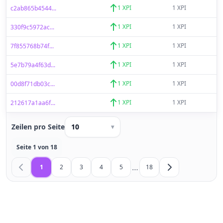
1 XPI
1 XPI
c2ab865b4544...
1 XPI
1 XPI
330f9c5972ac...
1 XPI
1 XPI
7f855768b74f...
1 XPI
1 XPI
5e7b79a4f63d...
1 XPI
1 XPI
00d8f71db03c...
1 XPI
1 XPI
212617a1aa6f...
Zeilen pro Seite
10
▾
Seite 1 von 18
…
1
2
3
4
5
18