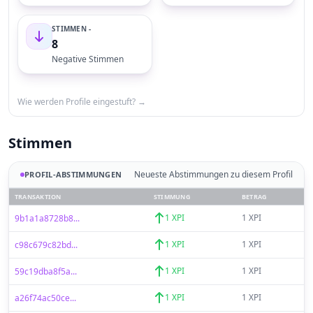
STIMMEN -
8
Negative Stimmen
Wie werden Profile eingestuft? →
Stimmen
Neueste Abstimmungen zu diesem Profil
PROFIL-ABSTIMMUNGEN
TRANSAKTION
STIMMUNG
BETRAG
1 XPI
1 XPI
9b1a1a8728b8...
1 XPI
1 XPI
c98c679c82bd...
1 XPI
1 XPI
59c19dba8f5a...
1 XPI
1 XPI
a26f74ac50ce...