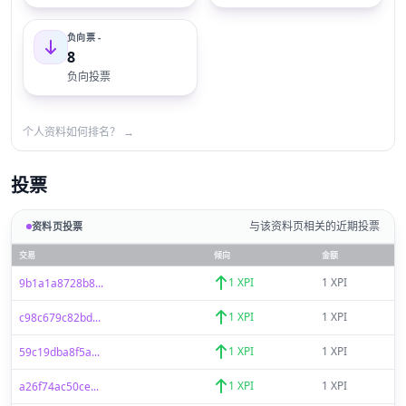
负向票 -
8
负向投票
个人资料如何排名？ →
投票
与该资料页相关的近期投票
资料页投票
交易
倾向
金额
1 XPI
1 XPI
9b1a1a8728b8...
1 XPI
1 XPI
c98c679c82bd...
1 XPI
1 XPI
59c19dba8f5a...
1 XPI
1 XPI
a26f74ac50ce...