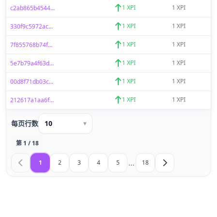
1 XPI
1 XPI
c2ab865b4544...
1 XPI
1 XPI
330f9c5972ac...
1 XPI
1 XPI
7f855768b74f...
1 XPI
1 XPI
5e7b79a4f63d...
1 XPI
1 XPI
00d8f71db03c...
1 XPI
1 XPI
212617a1aa6f...
每页行数
10
▾
第 1 / 18
…
1
2
3
4
5
18