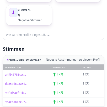
STIMMEN -
4
Negative Stimmen
Wie werden Profile eingestuft? →
Stimmen
Neueste Abstimmungen zu diesem Profil
PROFIL-ABSTIMMUNGEN
TRANSAKTION
STIMMUNG
BETRAG
1 XPI
1 XPI
a4fd43751ccc...
1 XPI
1 XPI
db853d623a5d...
1 XPI
1 XPI
93f1d5aef21b...
1 XPI
1 XPI
9e4eb384be97...