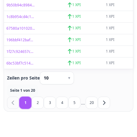
1 XPI
1 XPI
9b50b94c8984...
1 XPI
1 XPI
1c8b954cd4c1...
1 XPI
1 XPI
67580a101020...
1 XPI
1 XPI
196bbf412baf...
1 XPI
1 XPI
1f27c924657c...
1 XPI
1 XPI
6bc53bf7c514...
Zeilen pro Seite
10
▾
Seite 1 von 20
…
1
2
3
4
5
20