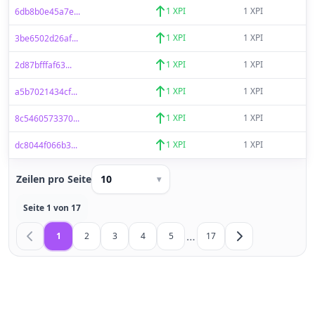
1 XPI
1 XPI
6db8b0e45a7e...
1 XPI
1 XPI
3be6502d26af...
1 XPI
1 XPI
2d87bfffaf63...
1 XPI
1 XPI
a5b7021434cf...
1 XPI
1 XPI
8c5460573370...
1 XPI
1 XPI
dc8044f066b3...
Zeilen pro Seite
10
▾
Seite 1 von 17
…
1
2
3
4
5
17