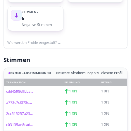
STIMMEN -
6
Negative Stimmen
Wie werden Profile eingestuft? →
Stimmen
Neueste Abstimmungen zu diesem Profil
PROFIL-ABSTIMMUNGEN
TRANSAKTION
STIMMUNG
BETRAG
1 XPI
1 XPI
cdd459869bb5...
1 XPI
1 XPI
a772c7c3f78d...
1 XPI
1 XPI
2cc515257a23...
1 XPI
1 XPI
c03135ae8cad...