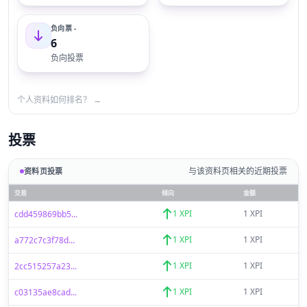
负向票 -
6
负向投票
个人资料如何排名？ →
投票
与该资料页相关的近期投票
资料页投票
交易
倾向
金额
1 XPI
1 XPI
cdd459869bb5...
1 XPI
1 XPI
a772c7c3f78d...
1 XPI
1 XPI
2cc515257a23...
1 XPI
1 XPI
c03135ae8cad...