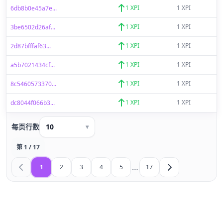
1 XPI
1 XPI
6db8b0e45a7e...
1 XPI
1 XPI
3be6502d26af...
1 XPI
1 XPI
2d87bfffaf63...
1 XPI
1 XPI
a5b7021434cf...
1 XPI
1 XPI
8c5460573370...
1 XPI
1 XPI
dc8044f066b3...
每页行数
10
▾
第 1 / 17
…
1
2
3
4
5
17