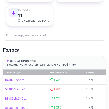
ГОЛОСА -
11
Отрицательные голоса
Как ранжируются профили? →
Голоса
ГОЛОСА ПРОФИЛЯ
Последние голоса, связанные с этим профилем
ТРАНЗАКЦИЯ
ТОНАЛЬНОСТЬ
СУММА
1 XPI
1 XPI
b410797cfd7e...
1 XPI
1 XPI
584804c9c4e0...
1 XPI
1 XPI
b3a89cbc346b...
1 XPI
1 XPI
a608ed58e1e2...