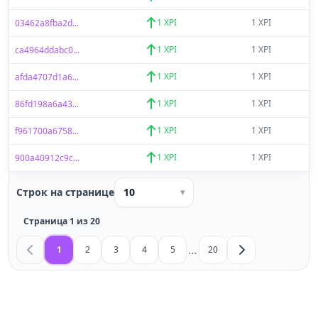
1 XPI
1 XPI
03462a8fba2d...
1 XPI
1 XPI
ca4964ddabc0...
1 XPI
1 XPI
afda4707d1a6...
1 XPI
1 XPI
86fd198a6a43...
1 XPI
1 XPI
f961700a6758...
1 XPI
1 XPI
900a40912c9c...
Строк на странице
10
▾
Страница 1 из 20
…
1
2
3
4
5
20