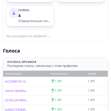
ГОЛОСА -
4
Отрицательные голоса
Как ранжируются профили? →
Голоса
ГОЛОСА ПРОФИЛЯ
Последние голоса, связанные с этим профилем
ТРАНЗАКЦИЯ
ТОНАЛЬНОСТЬ
СУММА
1 XPI
1 XPI
6c32dd616c12...
1 XPI
1 XPI
e0c4c1da6d0a...
1 XPI
1 XPI
0318c2d14404...
1 XPI
1 XPI
6c80a723984f...