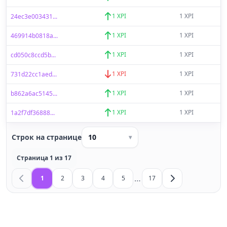
1 XPI
1 XPI
24ec3e003431...
1 XPI
1 XPI
469914b0818a...
1 XPI
1 XPI
cd050c8ccd5b...
1 XPI
1 XPI
731d22cc1aed...
1 XPI
1 XPI
b862a6ac5145...
1 XPI
1 XPI
1a2f7df36888...
Строк на странице
10
▾
Страница 1 из 17
…
1
2
3
4
5
17