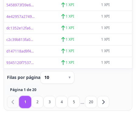
1 XPI
1 XPI
5458973f39e6...
1 XPI
1 XPI
4e42957a2749...
1 XPI
1 XPI
dc1352e12fa6...
1 XPI
1 XPI
c2c39b813fa0...
1 XPI
1 XPI
d147118ad9f4...
1 XPI
1 XPI
9345120f7537...
Filas por página
10
▾
Página 1 de 20
…
1
2
3
4
5
20