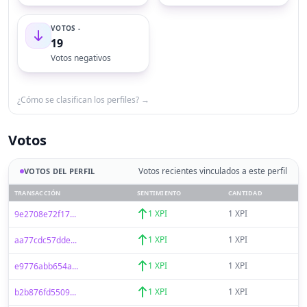
VOTOS -
19
Votos negativos
¿Cómo se clasifican los perfiles? →
Votos
Votos recientes vinculados a este perfil
VOTOS DEL PERFIL
TRANSACCIÓN
SENTIMIENTO
CANTIDAD
1 XPI
1 XPI
9e2708e72f17...
1 XPI
1 XPI
aa77cdc57dde...
1 XPI
1 XPI
e9776abb654a...
1 XPI
1 XPI
b2b876fd5509...