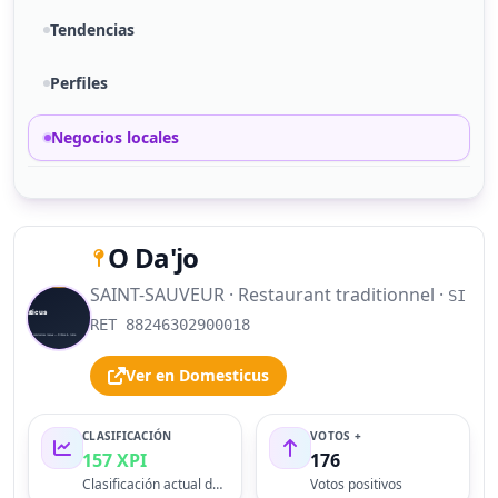
Tendencias
Perfiles
Negocios locales
O Da'jo
SAINT-SAUVEUR · Restaurant traditionnel ·
SI
S
RET 88246302900018
Ver en Domesticus
CLASIFICACIÓN
VOTOS +
157 XPI
176
Clasificación actual del perfil
Votos positivos