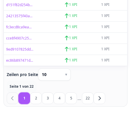
1 XPI
1 XPI
d151f82d254b...
1 XPI
1 XPI
24213575f40a...
1 XPI
1 XPI
fc3ecd8ca9ea...
1 XPI
1 XPI
cce8f4907c25...
1 XPI
1 XPI
9ed9107825dd...
1 XPI
1 XPI
ec86b897471d...
Zeilen pro Seite
10
▾
Seite 1 von 22
…
1
2
3
4
5
22