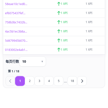
1 XPI
1 XPI
58eae10c1ed0...
1 XPI
1 XPI
ef6075437fef...
1 XPI
1 XPI
758b3bc7432b...
1 XPI
1 XPI
4ac5b1ec3b8a...
1 XPI
1 XPI
5d479945b070...
1 XPI
1 XPI
0183002e4ab1...
每页行数
10
▾
第 1 / 18
…
1
2
3
4
5
18